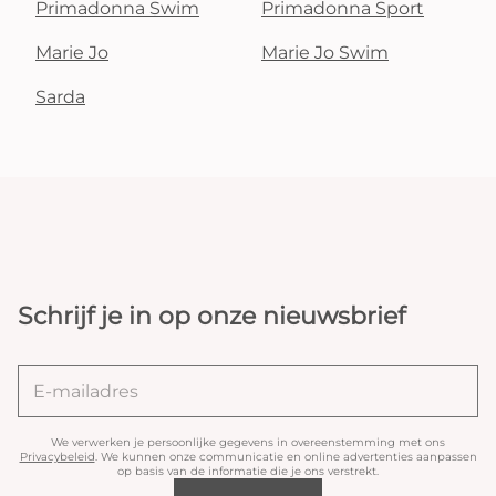
Primadonna Swim
Primadonna Sport
Marie Jo
Marie Jo Swim
Sarda
Schrijf je in op onze nieuwsbrief
We verwerken je persoonlijke gegevens in overeenstemming met ons
Privacybeleid
. We kunnen onze communicatie en online advertenties aanpassen
op basis van de informatie die je ons verstrekt.