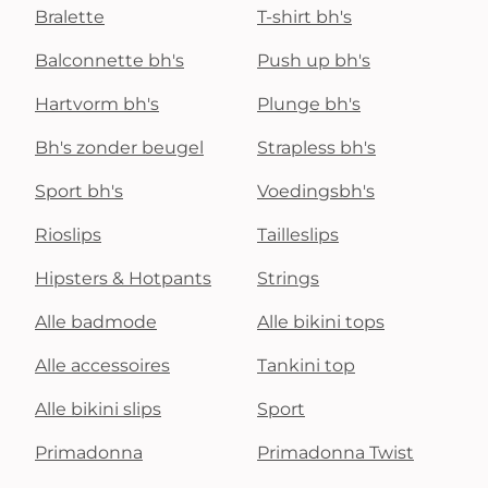
Bralette
T-shirt bh's
Balconnette bh's
Push up bh's
Hartvorm bh's
Plunge bh's
Bh's zonder beugel
Strapless bh's
Sport bh's
Voedingsbh's
Rioslips
Tailleslips
Hipsters & Hotpants
Strings
Alle badmode
Alle bikini tops
Alle accessoires
Tankini top
Alle bikini slips
Sport
Primadonna
Primadonna Twist