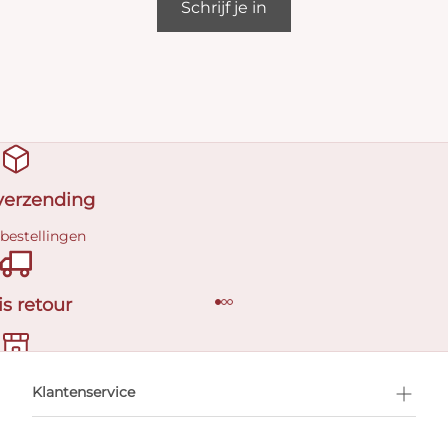
Schrijf je in
 verzending
 bestellingen
is retour
en afspraak
Klantenservice