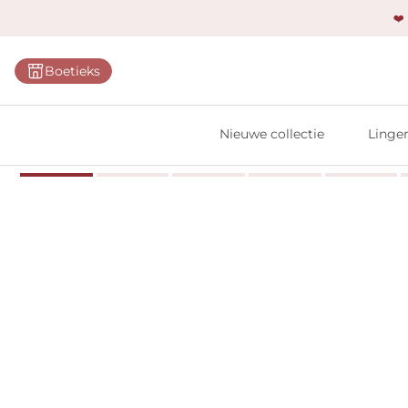
❤️
Categ
Boetieks
Bh's
Slips
Nieuwe collectie
Linger
Body'
Shap
Prim
Naadl
Bests
Alle l
Vi