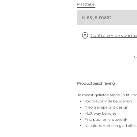
Alle bh's
Maattabel
Kies je maat
Vind mijn maat
Controleer de voorraa
G
Productbeschrijving
Je meest geliefde Marie Jo fit vo
Voorgevormde beugel-bh
Niet-transparant design
Multiway bandjes
Fris, puur en vrouwelijk
Naadloos met een glad effec