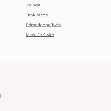
Strings
Tankini top
Primadonna Twist
Marie Jo Swim
f