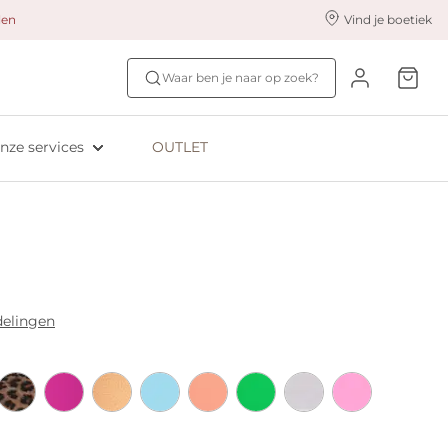
alen
Vind je boetiek
nze styling services
Ontdek jouw maat
Waar ben je naar op zoek?
ingerie styling
Bh-maat test
eserveer & Pas
NIEUW: Bra Size Scan
nze services
OUTLET
oyaliteitsprogramma​
ive: Aubade
ive: Empreinte
delingen