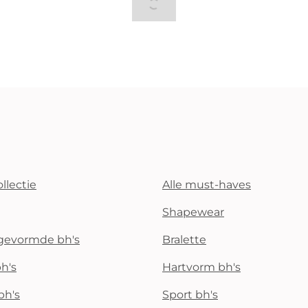
llectie
Alle must-haves
Shapewear
rgevormde bh's
Bralette
h's
Hartvorm bh's
bh's
Sport bh's