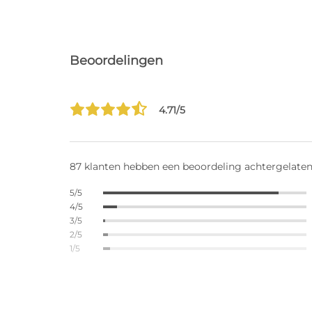
Beoordelingen
4.71/5
87 klanten hebben een beoordeling achtergelate
5/5
4/5
3/5
2/5
1/5