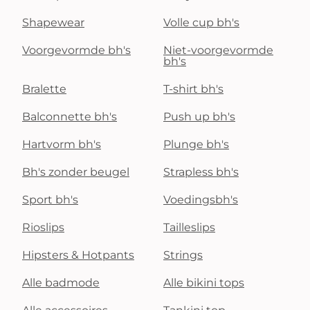
Shapewear
Volle cup bh's
Voorgevormde bh's
Niet-voorgevormde
bh's
Bralette
T-shirt bh's
Balconnette bh's
Push up bh's
Hartvorm bh's
Plunge bh's
Bh's zonder beugel
Strapless bh's
Sport bh's
Voedingsbh's
Rioslips
Tailleslips
Hipsters & Hotpants
Strings
Alle badmode
Alle bikini tops