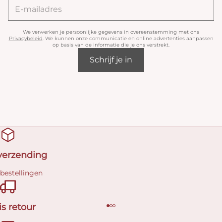
We verwerken je persoonlijke gegevens in overeenstemming met ons
Privacybeleid
. We kunnen onze communicatie en online advertenties aanpassen
op basis van de informatie die je ons verstrekt.
Schrijf je in
 verzending
 bestellingen
is retour