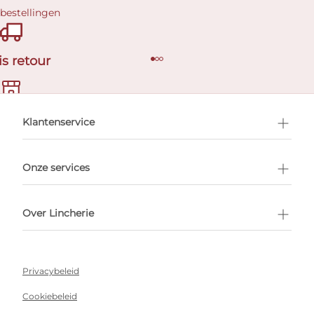
 bestellingen
is retour
en afspraak
Klantenservice
Onze services
Over Lincherie
Privacybeleid
Cookiebeleid