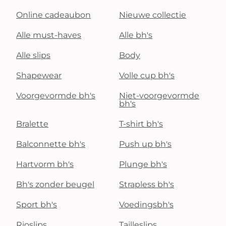
Online cadeaubon
Nieuwe collectie
Alle must-haves
Alle bh's
Alle slips
Body
Shapewear
Volle cup bh's
Voorgevormde bh's
Niet-voorgevormde
bh's
Bralette
T-shirt bh's
Balconnette bh's
Push up bh's
Hartvorm bh's
Plunge bh's
Bh's zonder beugel
Strapless bh's
Sport bh's
Voedingsbh's
Rioslips
Tailleslips