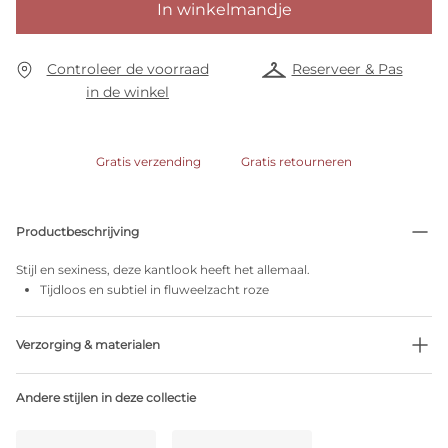
In winkelmandje
Controleer de voorraad
Reserveer & Pas
in de winkel
Gratis verzending
Gratis retourneren
Productbeschrijving
Stijl en sexiness, deze kantlook heeft het allemaal.
Tijdloos en subtiel in fluweelzacht roze
Verzorging & materialen
Niet bleken
Andere stijlen in deze collectie
Geen professionele reiniging
Niet trommeldrogen