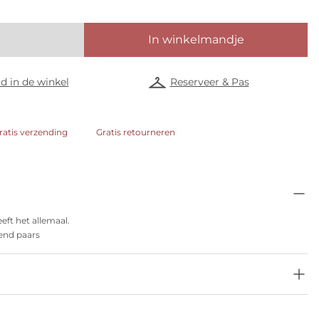
In winkelmandje
d in de winkel
Reserveer & Pas
ratis verzending
Gratis retourneren
eeft het allemaal.
end paars