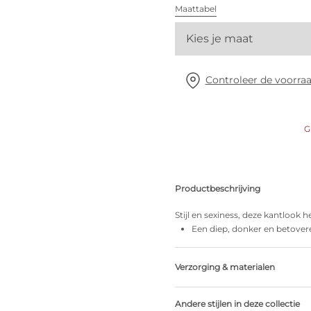
Alle bh's
Maattabel
Kies je maat
Vind mijn maat
Controleer de voorraa
G
Productbeschrijving
Stijl en sexiness, deze kantlook h
Een diep, donker en betover
Verzorging & materialen
Niet bleken
Andere stijlen in deze collectie