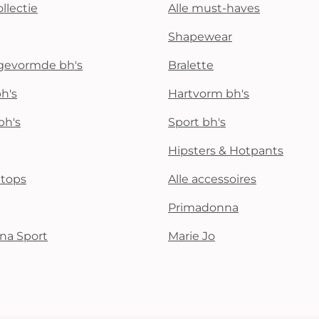
llectie
Alle must-haves
Shapewear
rgevormde bh's
Bralette
h's
Hartvorm bh's
bh's
Sport bh's
Hipsters & Hotpants
i tops
Alle accessoires
Primadonna
na Sport
Marie Jo