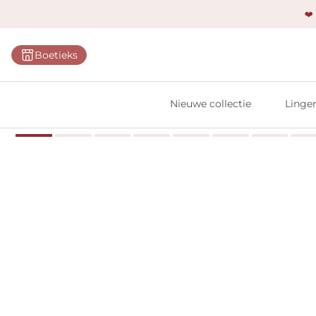
❤️
Categ
Boetieks
Bh's
Slips
Nieuwe collectie
Linger
Body'
Shap
Prim
Naadl
Bests
Alle l
Vi