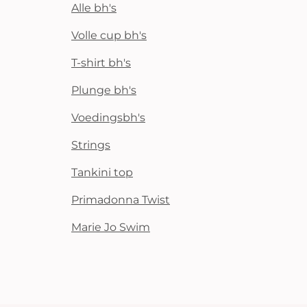
Alle bh's
Volle cup bh's
T-shirt bh's
Plunge bh's
Voedingsbh's
Strings
Tankini top
Primadonna Twist
Marie Jo Swim