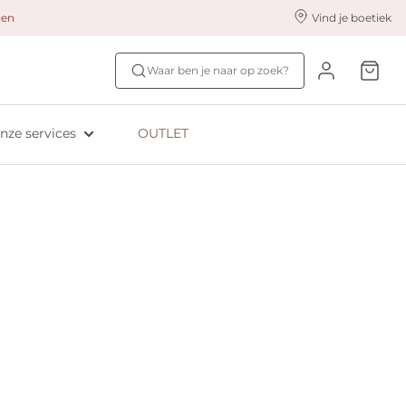
alen
Vind je boetiek
nze styling services
Ontdek jouw maat
Waar ben je naar op zoek?
ingerie styling
Bh-maat test
eserveer & Pas
NIEUW: Bra Size Scan
nze services
OUTLET
oyaliteitsprogramma​
ive: Aubade
ive: Empreinte