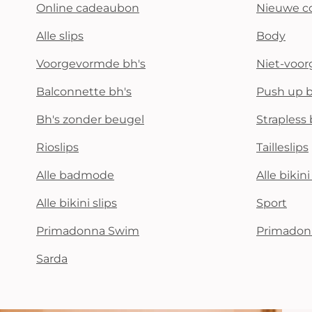
Online cadeaubon
Nieuwe co
Alle slips
Body
Voorgevormde bh's
Niet-voo
Balconnette bh's
Push up b
Bh's zonder beugel
Strapless 
Rioslips
Tailleslips
Alle badmode
Alle bikin
Alle bikini slips
Sport
Primadonna Swim
Primadon
Sarda