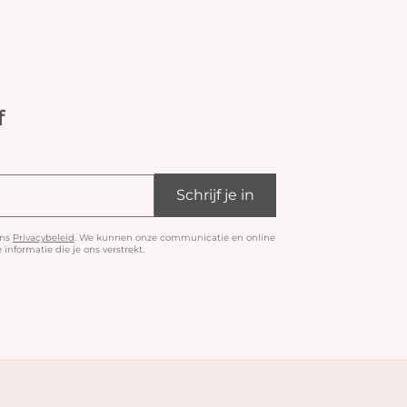
f
Schrijf je in
ons
Privacybeleid
. We kunnen onze communicatie en online
informatie die je ons verstrekt.