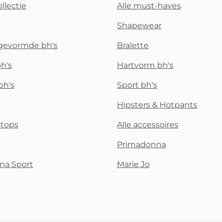
llectie
Alle must-haves
Shapewear
rgevormde bh's
Bralette
h's
Hartvorm bh's
bh's
Sport bh's
Hipsters & Hotpants
i tops
Alle accessoires
Primadonna
na Sport
Marie Jo