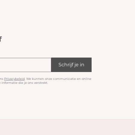
f
Schrijf je in
ons
Privacybeleid
. We kunnen onze communicatie en online
informatie die je ons verstrekt.