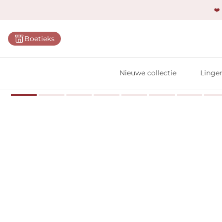
❤️
Categ
Boetieks
Bh's
Slips
Nieuwe collectie
Linger
Body'
Shap
Prim
Naadl
Bests
Alle l
Vi