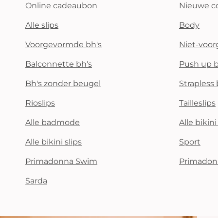
Online cadeaubon
Nieuwe co
Alle slips
Body
Voorgevormde bh's
Niet-voo
Balconnette bh's
Push up b
Bh's zonder beugel
Strapless 
Rioslips
Tailleslips
Alle badmode
Alle bikin
Alle bikini slips
Sport
Primadonna Swim
Primadon
Sarda