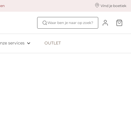
alen
Vind je boetiek
nze styling services
Ontdek jouw maat
Waar ben je naar op zoek?
ingerie styling
Bh-maat test
eserveer & Pas
NIEUW: Bra Size Scan
nze services
OUTLET
oyaliteitsprogramma​
ive: Aubade
ive: Empreinte