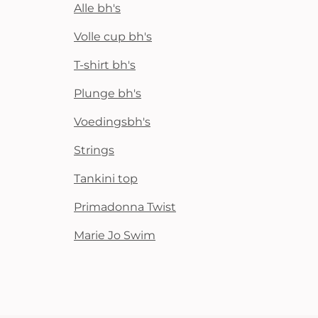
Alle bh's
Volle cup bh's
T-shirt bh's
Plunge bh's
Voedingsbh's
Strings
Tankini top
Primadonna Twist
Marie Jo Swim