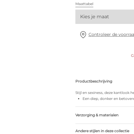
Alle bh's
Maattabel
Kies je maat
Vind mijn maat
Controleer de voorraa
G
Productbeschrijving
Stijl en sexiness, deze kantlook h
Een diep, donker en betover
Verzorging & materialen
Niet bleken
Andere stijlen in deze collectie