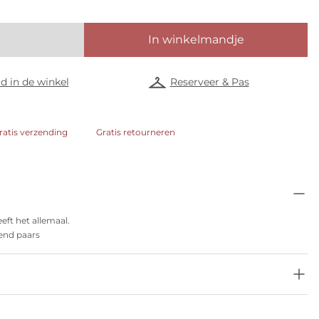
In winkelmandje
d in de winkel
Reserveer & Pas
ratis verzending
Gratis retourneren
eeft het allemaal.
end paars