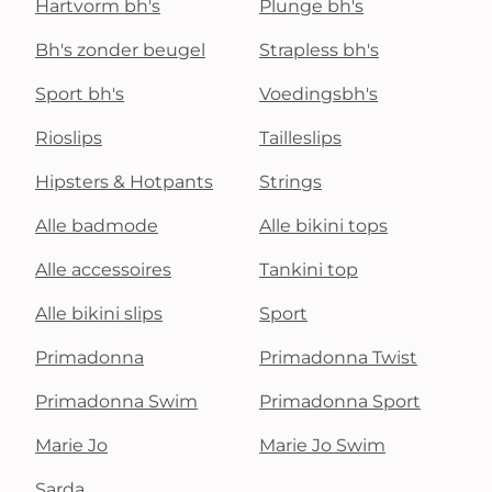
Hartvorm bh's
Plunge bh's
Bh's zonder beugel
Strapless bh's
Sport bh's
Voedingsbh's
Rioslips
Tailleslips
Hipsters & Hotpants
Strings
Alle badmode
Alle bikini tops
Alle accessoires
Tankini top
Alle bikini slips
Sport
Primadonna
Primadonna Twist
Primadonna Swim
Primadonna Sport
Marie Jo
Marie Jo Swim
Sarda