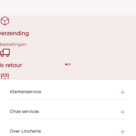
 verzending
 bestellingen
is retour
en afspraak
Klantenservice
Onze services
Over Lincherie