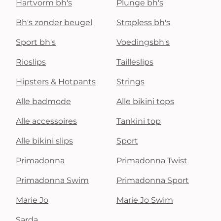
Hartvorm bh's
Plunge bh's
Bh's zonder beugel
Strapless bh's
Sport bh's
Voedingsbh's
Rioslips
Tailleslips
Hipsters & Hotpants
Strings
Alle badmode
Alle bikini tops
Alle accessoires
Tankini top
Alle bikini slips
Sport
Primadonna
Primadonna Twist
Primadonna Swim
Primadonna Sport
Marie Jo
Marie Jo Swim
Sarda