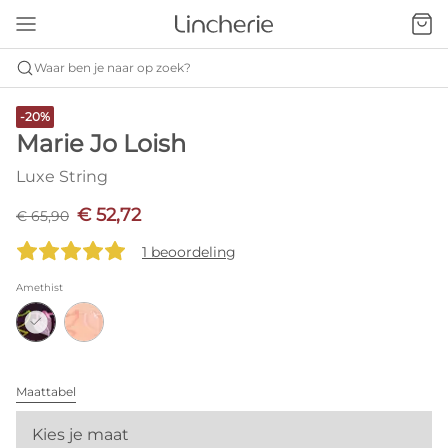
Waar ben je naar op zoek?
-20%
Marie Jo Loish
Luxe String
€ 52,72
€ 65,90
1 beoordeling
Amethist
Maattabel
Kies je maat