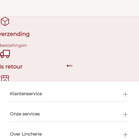
 verzending
 bestellingen
is retour
en afspraak
Klantenservice
Onze services
Over Lincherie