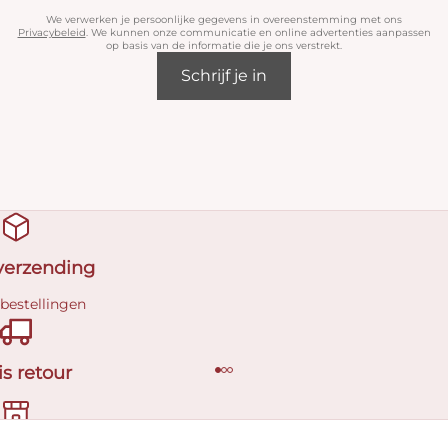
We verwerken je persoonlijke gegevens in overeenstemming met ons
Privacybeleid
. We kunnen onze communicatie en online advertenties aanpassen
op basis van de informatie die je ons verstrekt.
Schrijf je in
 verzending
 bestellingen
is retour