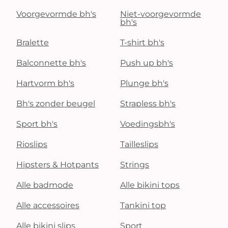
Voorgevormde bh's
Niet-voorgevormde
bh's
Bralette
T-shirt bh's
Balconnette bh's
Push up bh's
Hartvorm bh's
Plunge bh's
Bh's zonder beugel
Strapless bh's
Sport bh's
Voedingsbh's
Rioslips
Tailleslips
Hipsters & Hotpants
Strings
Alle badmode
Alle bikini tops
Alle accessoires
Tankini top
Alle bikini slips
Sport