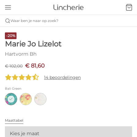
Waar ben je naar op zoek?
-20%
Marie Jo Lizelot
Hartvorm Bh
€ 81,60
€ 102,00
14 beoordelingen
Bali Green
Maattabel
Kies je maat