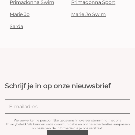
Primadonna Swim
Primadonna Sport
Marie Jo
Marie Jo Swim
Sarda
Schrijf je in op onze nieuwsbrief
We verwerken je persoonlijke gegevens in overeenstemming met ons
Privacybeleid
. We kunnen onze communicatie en online advertenties aanpassen
op basis van de informatie die je ons verstrekt.