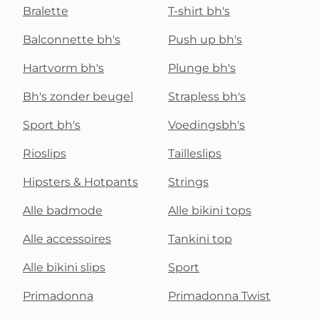
Bralette
T-shirt bh's
Balconnette bh's
Push up bh's
Hartvorm bh's
Plunge bh's
Bh's zonder beugel
Strapless bh's
Sport bh's
Voedingsbh's
Rioslips
Tailleslips
Hipsters & Hotpants
Strings
Alle badmode
Alle bikini tops
Alle accessoires
Tankini top
Alle bikini slips
Sport
Primadonna
Primadonna Twist