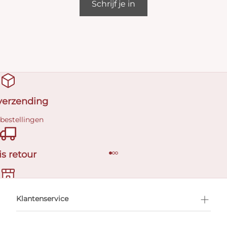
Schrijf je in
 verzending
 bestellingen
is retour
en afspraak
Klantenservice