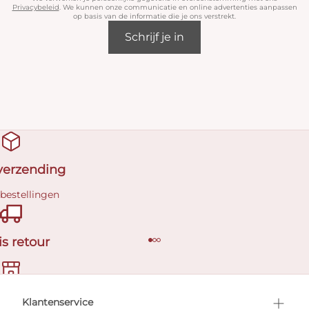
Privacybeleid
. We kunnen onze communicatie en online advertenties aanpassen
op basis van de informatie die je ons verstrekt.
Schrijf je in
 verzending
 bestellingen
is retour
en afspraak
Klantenservice