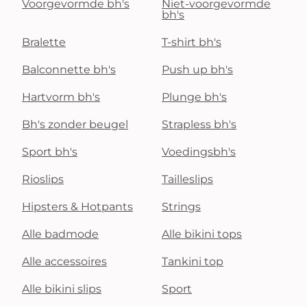
Voorgevormde bh's
Niet-voorgevormde
bh's
Bralette
T-shirt bh's
Balconnette bh's
Push up bh's
Hartvorm bh's
Plunge bh's
Bh's zonder beugel
Strapless bh's
Sport bh's
Voedingsbh's
Rioslips
Tailleslips
Hipsters & Hotpants
Strings
Alle badmode
Alle bikini tops
Alle accessoires
Tankini top
Alle bikini slips
Sport