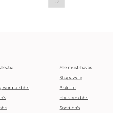
llectie
Alle must-haves
Shapewear
rgevormde bh's
Bralette
h's
Hartvorm bh's
bh's
Sport bh's