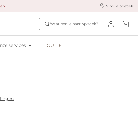
alen
Vind je boetiek
nze styling services
Ontdek jouw maat
Waar ben je naar op zoek?
ingerie styling
Bh-maat test
eserveer & Pas
NIEUW: Bra Size Scan
nze services
OUTLET
oyaliteitsprogramma​
ive: Aubade
ive: Empreinte
lingen