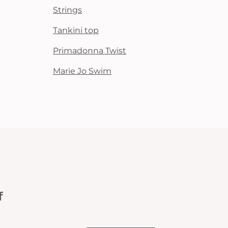
Strings
Tankini top
Primadonna Twist
Marie Jo Swim
f