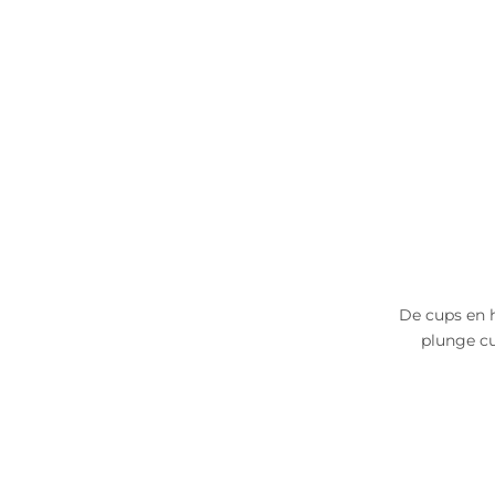
De cups en 
plunge cu