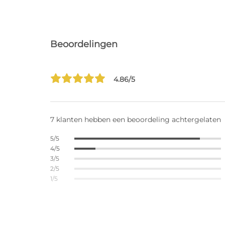
Beoordelingen
4.86/5
7 klanten hebben een beoordeling achtergelaten
5/5
4/5
3/5
2/5
1/5