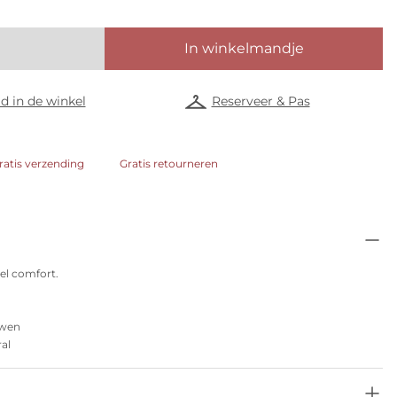
In winkelmandje
d in de winkel
Reserveer & Pas
ratis verzending
Gratis retourneren
eel comfort.
owen
ral