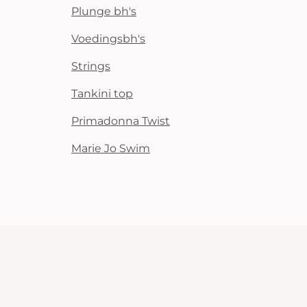
Plunge bh's
Voedingsbh's
Strings
Tankini top
Primadonna Twist
Marie Jo Swim