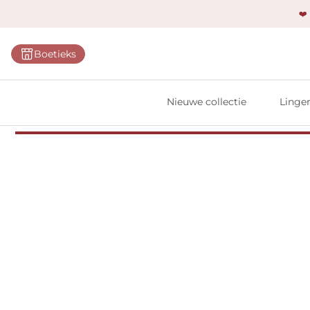
❤️
Categ
Boetieks
Bh's
Slips
Nieuwe collectie
Linger
Body'
Shap
Prim
Naadl
Bests
Alle l
Vi