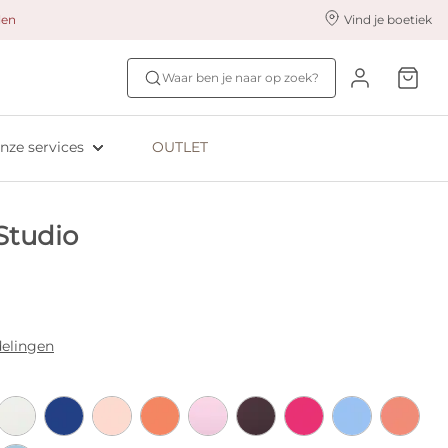
alen
Vind je boetiek
nze styling services
Ontdek jouw maat
Waar ben je naar op zoek?
ingerie styling
Bh-maat test
eserveer & Pas
NIEUW: Bra Size Scan
nze services
OUTLET
oyaliteitsprogramma​
ive: Aubade
Studio
ive: Empreinte
elingen