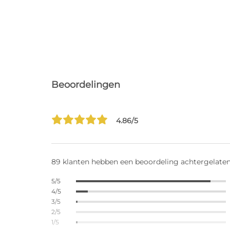
Beoordelingen
4.86/5
89 klanten hebben een beoordeling achtergelate
5/5
4/5
3/5
2/5
1/5