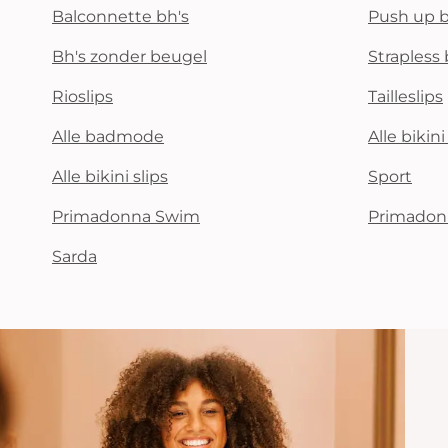
Balconnette bh's
Push up b
Bh's zonder beugel
Strapless 
Rioslips
Tailleslips
Alle badmode
Alle bikin
Alle bikini slips
Sport
Primadonna Swim
Primadon
Sarda