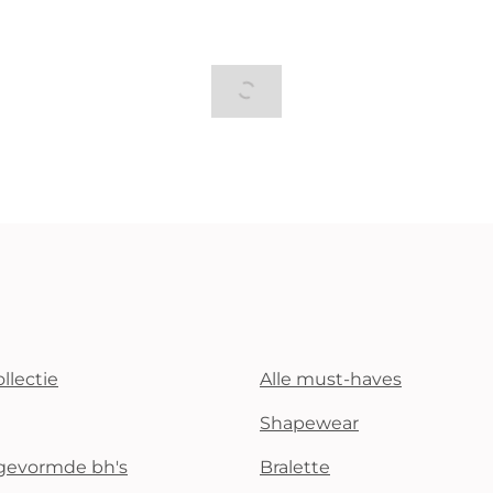
llectie
Alle must-haves
Shapewear
rgevormde bh's
Bralette