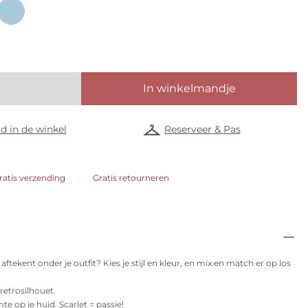
In winkelmandje
d in de winkel
Reserveer & Pas
ratis verzending
Gratis retourneren
aftekent onder je outfit? Kies je stijl en kleur, en mix en match er op los
 retrosilhouet.
e op je huid. Scarlet = passie!