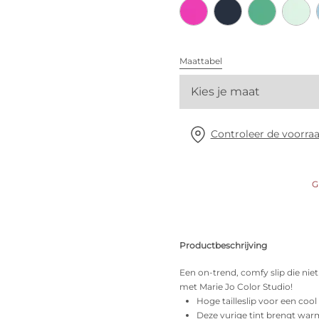
Alle bh's
Vind mijn maat
Maattabel
Kies je maat
Controleer de voorraa
G
Productbeschrijving
Een on-trend, comfy slip die niet 
met Marie Jo Color Studio!
Hoge tailleslip voor een cool
Deze vurige tint brengt warmt