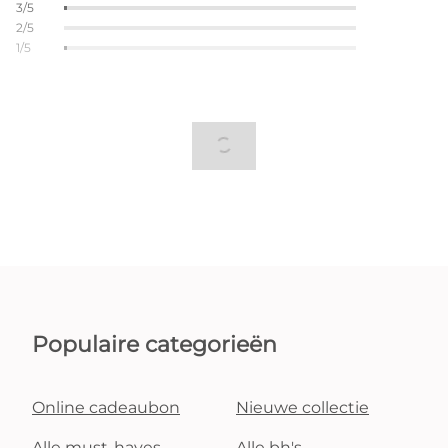
3/5
2/5
1/5
Populaire categorieën
Online cadeaubon
Nieuwe collectie
Alle must-haves
Alle bh's