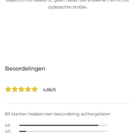
supercomfortabele fit, geen naden die aftekenen, en lichte,
zijdezachte stofjes.
Beoordelingen
4.86/5
89 klanten hebben een beoordeling achtergelaten
5/5
4/5