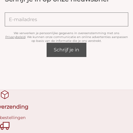
We verwerken je persoonlijke gegevens in overeenstemming met ons
Privacybeleid
. We kunnen onze communicatie en online advertenties aanpassen
op basis van de informatie die je ons verstrekt.
Schrijf je in
 verzending
 bestellingen