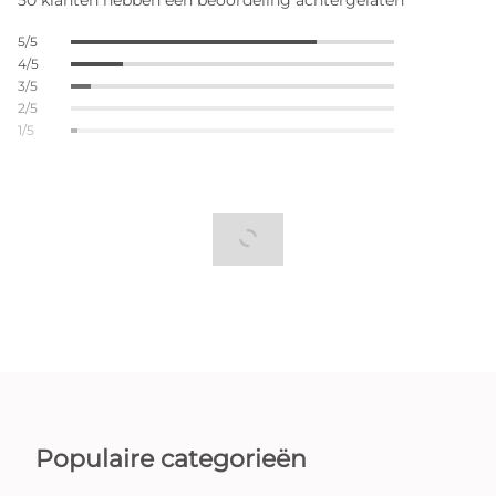
50 klanten hebben een beoordeling achtergelaten
5/5
4/5
3/5
2/5
1/5
Populaire categorieën