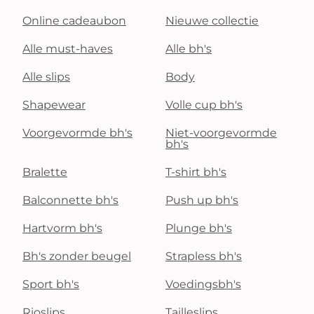
Online cadeaubon
Nieuwe collectie
Alle must-haves
Alle bh's
Alle slips
Body
Shapewear
Volle cup bh's
Voorgevormde bh's
Niet-voorgevormde
bh's
Bralette
T-shirt bh's
Balconnette bh's
Push up bh's
Hartvorm bh's
Plunge bh's
Bh's zonder beugel
Strapless bh's
Sport bh's
Voedingsbh's
Rioslips
Tailleslips