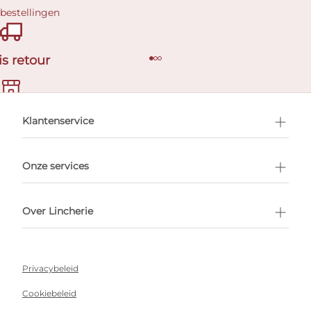
 bestellingen
is retour
en afspraak
Klantenservice
Onze services
Over Lincherie
Privacybeleid
Cookiebeleid