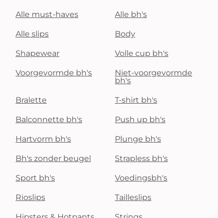
Alle must-haves
Alle bh's
Alle slips
Body
Shapewear
Volle cup bh's
Voorgevormde bh's
Niet-voorgevormde
bh's
Bralette
T-shirt bh's
Balconnette bh's
Push up bh's
Hartvorm bh's
Plunge bh's
Bh's zonder beugel
Strapless bh's
Sport bh's
Voedingsbh's
Rioslips
Tailleslips
Hipsters & Hotpants
Strings