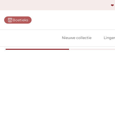
❤️
Categ
Boetieks
Bh's
Slips
Nieuwe collectie
Linger
Body'
Shap
Prim
Naadl
Bests
Alle l
Vi