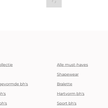
llectie
Alle must-haves
Shapewear
rgevormde bh's
Bralette
h's
Hartvorm bh's
bh's
Sport bh's