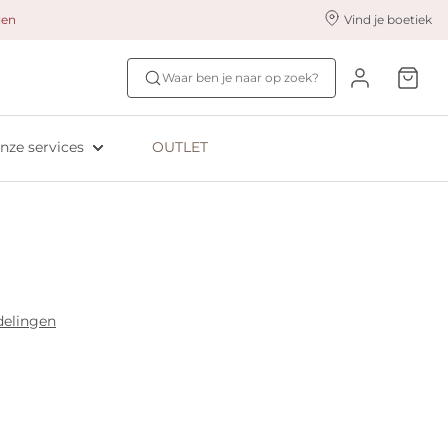
alen
Vind je boetiek
nze styling services
Ontdek jouw maat
Waar ben je naar op zoek?
ingerie styling
Bh-maat test
eserveer & Pas
NIEUW: Bra Size Scan
nze services
OUTLET
oyaliteitsprogramma​
ive: Aubade
ive: Empreinte
delingen