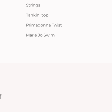
Strings
Tankini top
Primadonna Twist
Marie Jo Swim
f