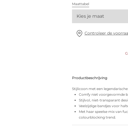
Alle bh's
Maattabel
Kies je maat
Vind mijn maat
Controleer de voorraa
G
Productbeschrijving
Stijlicoon met een legendarische
Comfy niet voorgevormde b
Stijlvol, niet-transparant des
Veelzijdige bandjes voor halt
Met haar speelse mix van fuc
colourblocking trend.