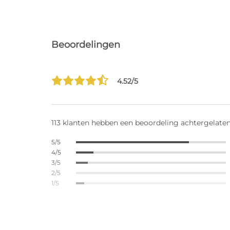
Beoordelingen
4.52/5
113 klanten hebben een beoordeling achtergelate
5/5
4/5
3/5
2/5
1/5