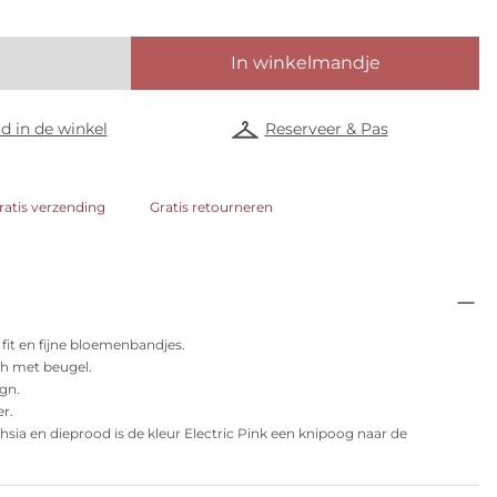
In winkelmandje
d in de winkel
Reserveer & Pas
ratis verzending
Gratis retourneren
 fit en fijne bloemenbandjes.
h met beugel.
ign.
er.
hsia en dieprood is de kleur Electric Pink een knipoog naar de