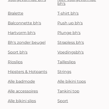
bh's
Bralette
T-shirt bh's
Balconnette bh's
Push up bh's
Hartvorm bh's
Plunge bh's
Bh's zonder beugel
Strapless bh's
Sport bh's
Voedingsbh's
Rioslips
Tailleslips
Hipsters & Hotpants
Strings
Alle badmode
Alle bikini tops
Alle accessoires
Tankini top
Alle bikini slips
Sport