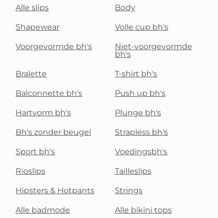
Alle slips
Body
Shapewear
Volle cup bh's
Voorgevormde bh's
Niet-voorgevormde
bh's
Bralette
T-shirt bh's
Balconnette bh's
Push up bh's
Hartvorm bh's
Plunge bh's
Bh's zonder beugel
Strapless bh's
Sport bh's
Voedingsbh's
Rioslips
Tailleslips
Hipsters & Hotpants
Strings
Alle badmode
Alle bikini tops