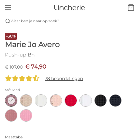
Waar ben je naar op zoek?
-30%
Marie Jo Avero
Push-up Bh
€ 74,90
€ 107,00
78 beoordelingen
Soft Sand
Maattabel