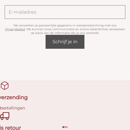
We verwerken je persoonlijke gegevens in overeenstemming met ons
Privacybeleid
. We kunnen onze communicatie en online advertenties aanpassen
op basis van de informatie die je ons verstrekt.
Schrijf je in
 verzending
 bestellingen
is retour