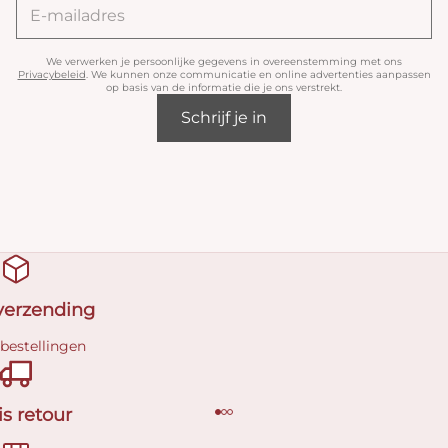
We verwerken je persoonlijke gegevens in overeenstemming met ons
Privacybeleid
. We kunnen onze communicatie en online advertenties aanpassen
op basis van de informatie die je ons verstrekt.
Schrijf je in
 verzending
 bestellingen
is retour