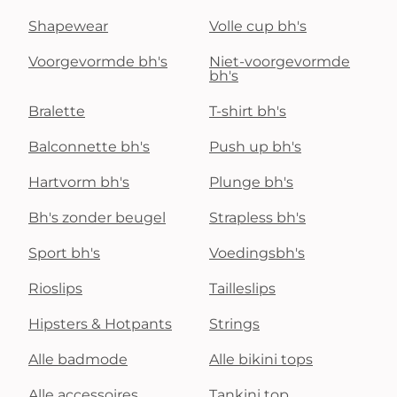
Shapewear
Volle cup bh's
Voorgevormde bh's
Niet-voorgevormde
bh's
Bralette
T-shirt bh's
Balconnette bh's
Push up bh's
Hartvorm bh's
Plunge bh's
Bh's zonder beugel
Strapless bh's
Sport bh's
Voedingsbh's
Rioslips
Tailleslips
Hipsters & Hotpants
Strings
Alle badmode
Alle bikini tops
Alle accessoires
Tankini top