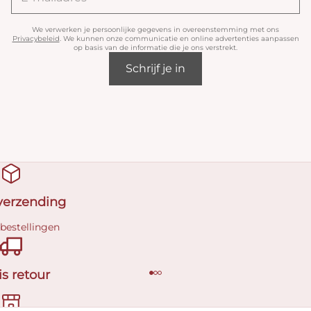
We verwerken je persoonlijke gegevens in overeenstemming met ons
Privacybeleid
. We kunnen onze communicatie en online advertenties aanpassen
op basis van de informatie die je ons verstrekt.
Schrijf je in
 verzending
 bestellingen
is retour