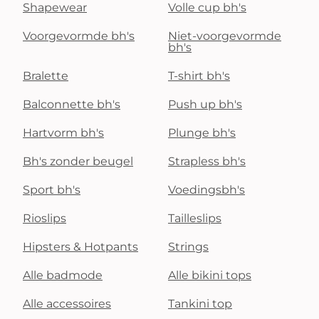
Shapewear
Volle cup bh's
Voorgevormde bh's
Niet-voorgevormde
bh's
Bralette
T-shirt bh's
Balconnette bh's
Push up bh's
Hartvorm bh's
Plunge bh's
Bh's zonder beugel
Strapless bh's
Sport bh's
Voedingsbh's
Rioslips
Tailleslips
Hipsters & Hotpants
Strings
Alle badmode
Alle bikini tops
Alle accessoires
Tankini top