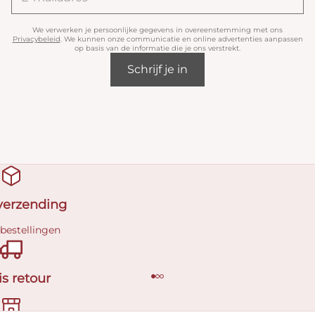
We verwerken je persoonlijke gegevens in overeenstemming met ons
Privacybeleid
. We kunnen onze communicatie en online advertenties aanpassen
op basis van de informatie die je ons verstrekt.
Schrijf je in
 verzending
 bestellingen
is retour