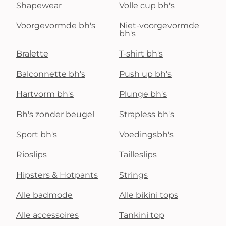
Shapewear
Volle cup bh's
Voorgevormde bh's
Niet-voorgevormde
bh's
Bralette
T-shirt bh's
Balconnette bh's
Push up bh's
Hartvorm bh's
Plunge bh's
Bh's zonder beugel
Strapless bh's
Sport bh's
Voedingsbh's
Rioslips
Tailleslips
Hipsters & Hotpants
Strings
Alle badmode
Alle bikini tops
Alle accessoires
Tankini top