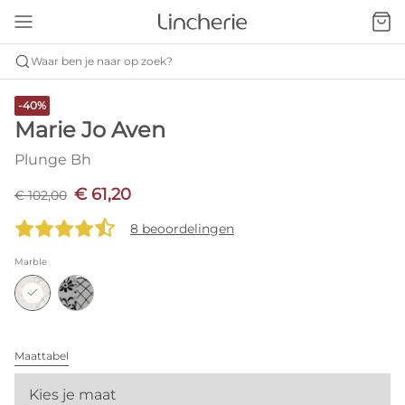
Waar ben je naar op zoek?
-40%
Marie Jo Aven
Plunge Bh
€ 61,20
€ 102,00
8 beoordelingen
Marble
Maattabel
Kies je maat