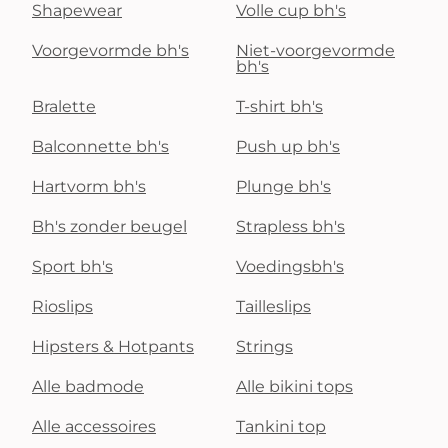
Shapewear
Volle cup bh's
Voorgevormde bh's
Niet-voorgevormde
bh's
Bralette
T-shirt bh's
Balconnette bh's
Push up bh's
Hartvorm bh's
Plunge bh's
Bh's zonder beugel
Strapless bh's
Sport bh's
Voedingsbh's
Rioslips
Tailleslips
Hipsters & Hotpants
Strings
Alle badmode
Alle bikini tops
Alle accessoires
Tankini top