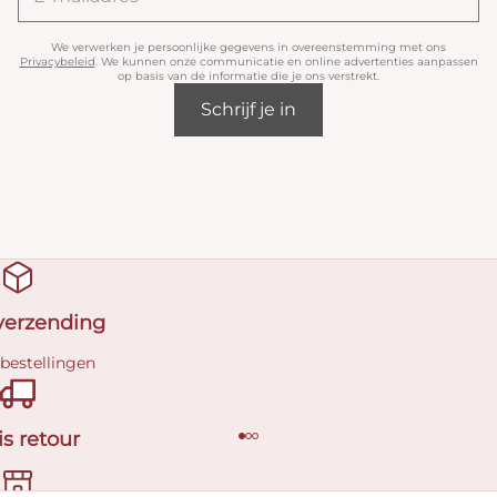
We verwerken je persoonlijke gegevens in overeenstemming met ons
Privacybeleid
. We kunnen onze communicatie en online advertenties aanpassen
op basis van de informatie die je ons verstrekt.
Schrijf je in
 verzending
 bestellingen
is retour