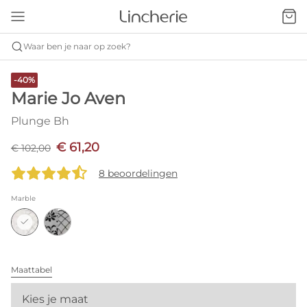
Waar ben je naar op zoek?
-40%
Marie Jo Aven
Plunge Bh
€ 61,20
€ 102,00
8 beoordelingen
Marble
Maattabel
Kies je maat