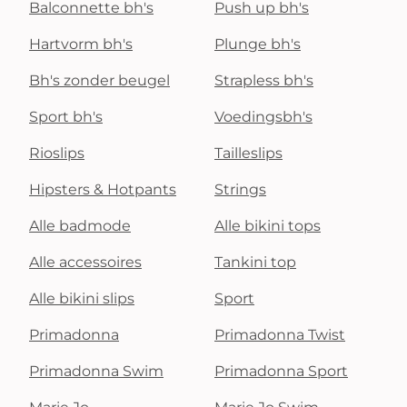
Balconnette bh's
Push up bh's
Hartvorm bh's
Plunge bh's
Bh's zonder beugel
Strapless bh's
Sport bh's
Voedingsbh's
Rioslips
Tailleslips
Hipsters & Hotpants
Strings
Alle badmode
Alle bikini tops
Alle accessoires
Tankini top
Alle bikini slips
Sport
Primadonna
Primadonna Twist
Primadonna Swim
Primadonna Sport