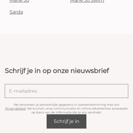
Marie Jo
Marie Jo Swim
Sarda
Schrijf je in op onze nieuwsbrief
We verwerken je persoonlijke gegevens in overeenstemming met ons
Privacybeleid
. We kunnen onze communicatie en online advertenties aanpassen
op basis van de informatie die je ons verstrekt.
Schrijf je in