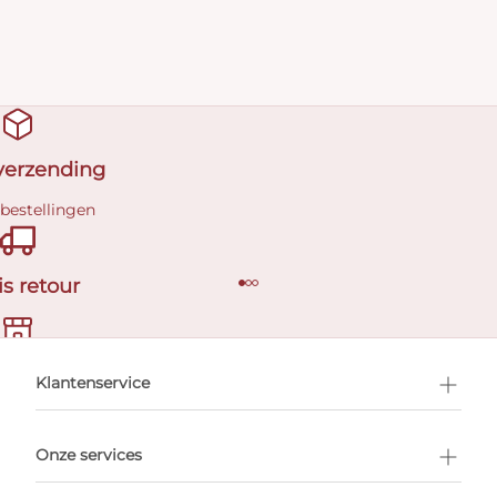
 verzending
 bestellingen
is retour
en afspraak
Klantenservice
Onze services