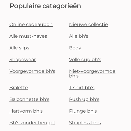
Populaire categorieën
Online cadeaubon
Nieuwe collectie
Alle must-haves
Alle bh's
Alle slips
Body
Shapewear
Volle cup bh's
Voorgevormde bh's
Niet-voorgevormde
bh's
Bralette
T-shirt bh's
Balconnette bh's
Push up bh's
Hartvorm bh's
Plunge bh's
Bh's zonder beugel
Strapless bh's