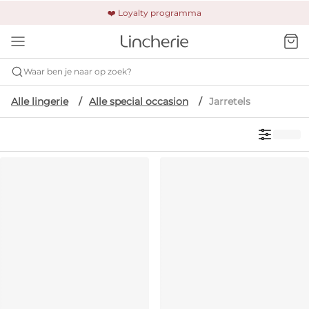
🚚 Gratis verzending & retour
❤️ Loyalty programma
🔒 Altijd veilig betalen
Waar ben je naar op zoek?
Alle lingerie
Alle special occasion
Jarretels