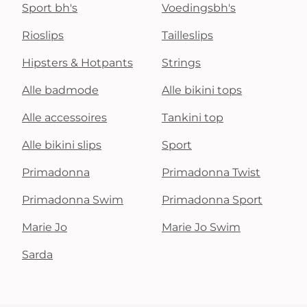
Sport bh's
Voedingsbh's
Rioslips
Tailleslips
Hipsters & Hotpants
Strings
Alle badmode
Alle bikini tops
Alle accessoires
Tankini top
Alle bikini slips
Sport
Primadonna
Primadonna Twist
Primadonna Swim
Primadonna Sport
Marie Jo
Marie Jo Swim
Sarda