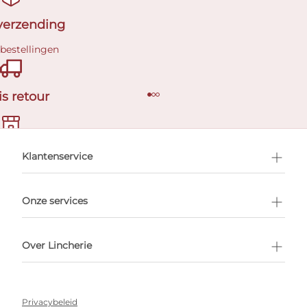
 verzending
 bestellingen
is retour
en afspraak
Klantenservice
Onze services
Over Lincherie
Privacybeleid