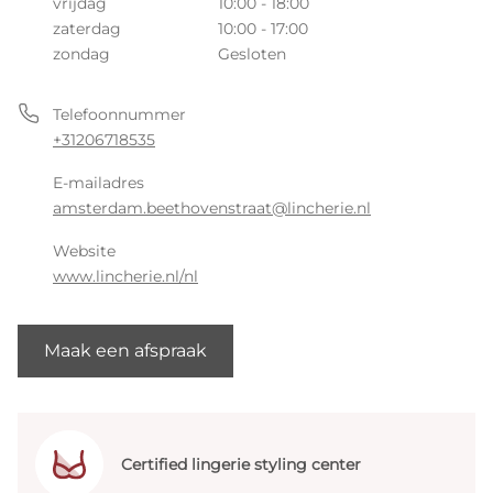
vrijdag
10:00 - 18:00
zaterdag
10:00 - 17:00
zondag
Gesloten
Telefoonnummer
+31206718535
E-mailadres
amsterdam.beethovenstraat@lincherie.nl
Website
www.lincherie.nl/nl
Maak een afspraak
Certified lingerie styling center