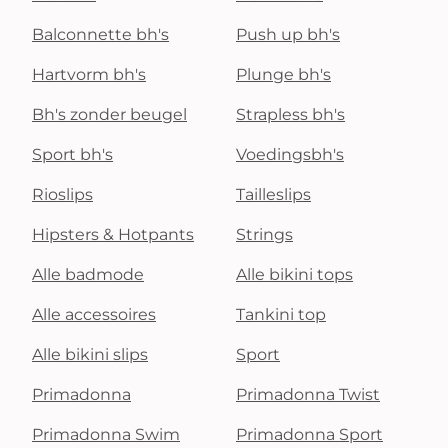
Balconnette bh's
Push up bh's
Hartvorm bh's
Plunge bh's
Bh's zonder beugel
Strapless bh's
Sport bh's
Voedingsbh's
Rioslips
Tailleslips
Hipsters & Hotpants
Strings
Alle badmode
Alle bikini tops
Alle accessoires
Tankini top
Alle bikini slips
Sport
Primadonna
Primadonna Twist
Primadonna Swim
Primadonna Sport