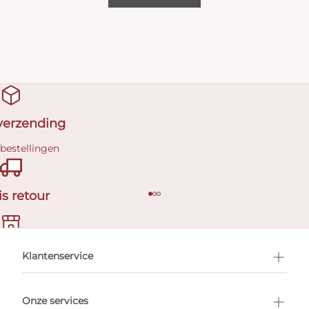
 verzending
 bestellingen
is retour
en afspraak
Klantenservice
Onze services