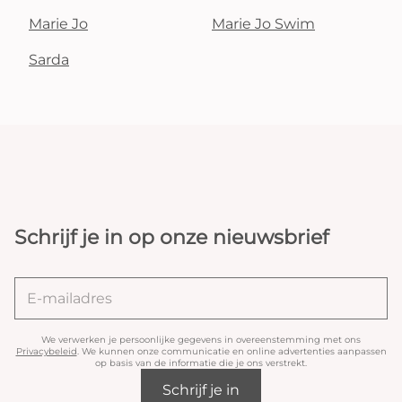
Marie Jo
Marie Jo Swim
Sarda
Schrijf je in op onze nieuwsbrief
We verwerken je persoonlijke gegevens in overeenstemming met ons
Privacybeleid
. We kunnen onze communicatie en online advertenties aanpassen
op basis van de informatie die je ons verstrekt.
Schrijf je in