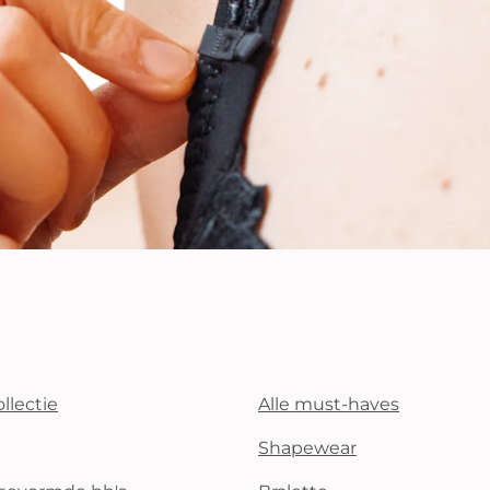
llectie
Alle must-haves
Shapewear