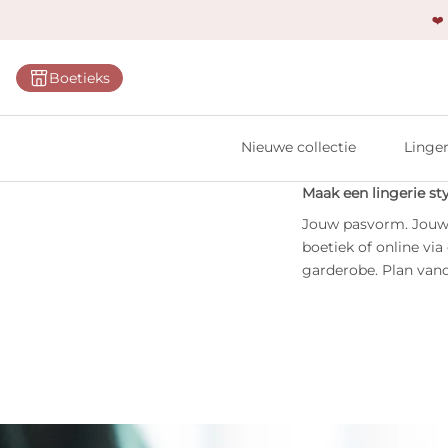
❤️
Categ
Boetieks
Bh's
Slips
Nieuwe collectie
Linger
Body'
Maak
een lingerie st
Shap
Jouw pasvorm. Jouw s
Prim
boetiek of online vi
Naadl
garderobe. Plan vand
Bests
Alle l
Vi