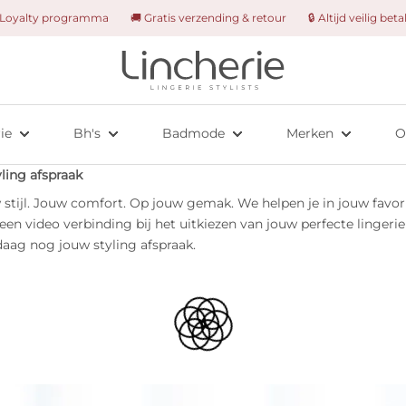
 Loyalty programma
🚚 Gratis verzending & retour
🔒 Altijd veilig bet
orieën
Bh-stijlen
Bh-types
Badmode-stijlen
Speciale gelegenheden
Onze merken
Cupmaten
O
Volle cup
Voorgevormd
Bikini tops
Bruidslingerie
Primadonna
A-B cup
L
Hartvorm
Niet-voorgevormd
Bikini slips
Sexy lingerie
Marie Jo
C-D cup
R
ie
Bh's
Badmode
Merken
O
s
Balconette
Met beugel
Badpakken
Sport
Sarda
E-F cup
L
yling afspraak
ewear
Plunge
Zonder beugel
Tankini tops
Boutique exclus
G-I cup
tijl. Jouw comfort. Op jouw gemak. We helpen je in jouw favori
adonna solutions Nudda
T-shirt
Beachwear
Boutique exclus
J-M cup
a een video verbinding bij het uitkiezen van jouw perfecte linge
oze basics
Bralette
aag nog jouw styling afspraak.
Alle badmode
ellers
Strapless
Multiway
ingerie
Vind mijn maat
Push-up
Minimizer
nd mijn maat