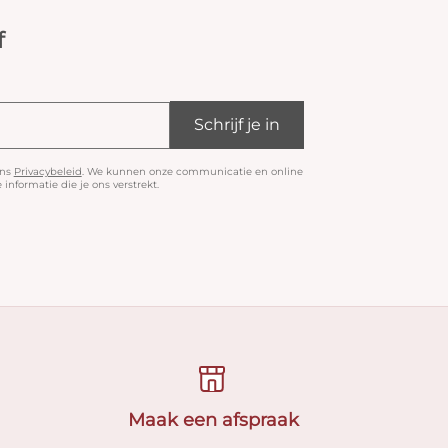
f
Schrijf je in
ons
Privacybeleid
. We kunnen onze communicatie en online
informatie die je ons verstrekt.
Maak een afspraak