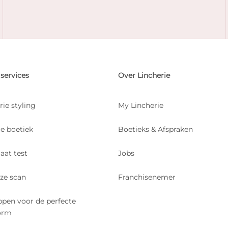
services
Over Lincherie
rie styling
My Lincherie
je boetiek
Boetieks & Afspraken
aat test
Jobs
ize scan
Franchisenemer
ppen voor de perfecte
orm