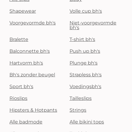
Shapewear
Volle cup bh's
Voorgevormde bh's
Niet-voorgevormde
bh's
Bralette
T-shirt bh's
Balconnette bh's
Push up bh's
Hartvorm bh's
Plunge bh's
Bh's zonder beugel
Strapless bh's
Sport bh's
Voedingsbh's
Rioslips
Tailleslips
Hipsters & Hotpants
Strings
Alle badmode
Alle bikini tops