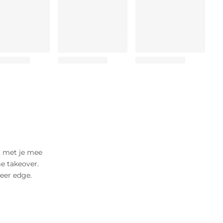
gt met je mee
me takeover.
meer edge.