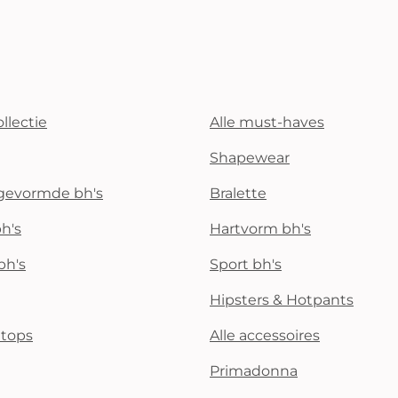
llectie
Alle must-haves
Shapewear
rgevormde bh's
Bralette
h's
Hartvorm bh's
bh's
Sport bh's
Hipsters & Hotpants
i tops
Alle accessoires
Primadonna