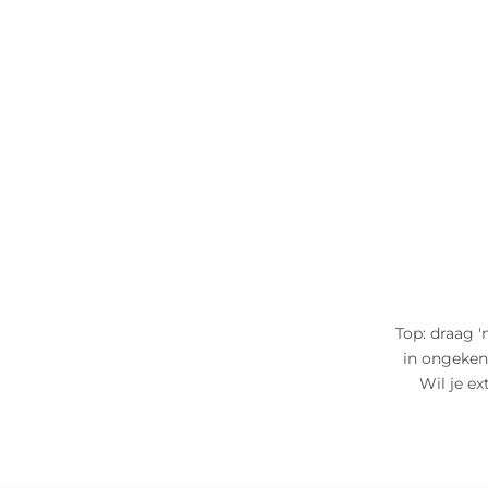
Top: draag '
in ongekend
Wil je ex