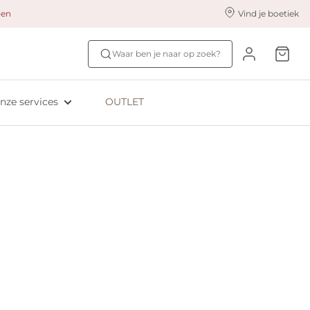
alen
Vind je boetiek
nze styling services
Ontdek jouw maat
Waar ben je naar op zoek?
ingerie styling
Bh-maat test
eserveer & Pas
NIEUW: Bra Size Scan
nze services
OUTLET
oyaliteitsprogramma​
ive: Aubade
ive: Empreinte