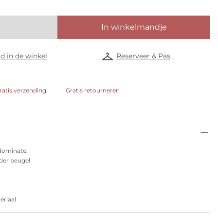
In winkelmandje
d in de winkel
Reserveer & Pas
ratis verzending
Gratis retourneren
 dominate.
der beugel
riaal