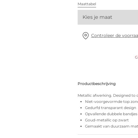
Alle bh's
Maattabel
Kies je maat
Vind mijn maat
Controleer de voorraa
G
Productbeschrijving
Metallic afwerking. Designed to
Niet-voorgevormde top zon
Gedurfd transparant design
Opvallende dubbele bandjes
Goud-metallic op zwart
Gemaakt van duurzaam mate