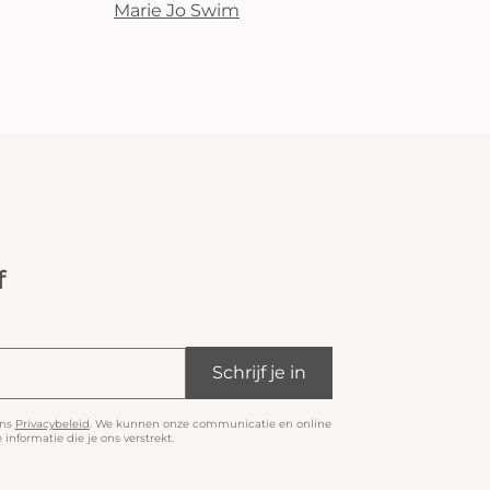
Marie Jo Swim
f
Schrijf je in
ons
Privacybeleid
. We kunnen onze communicatie en online
informatie die je ons verstrekt.