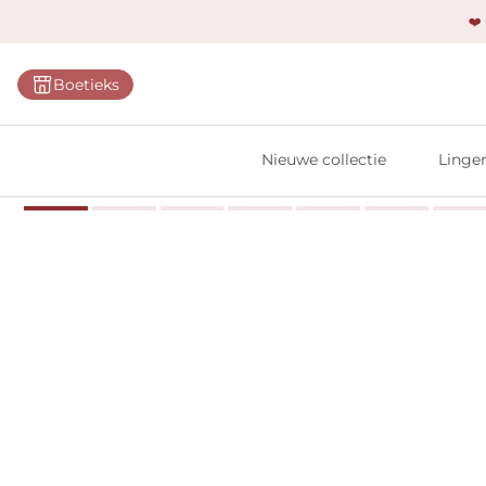
❤️
Categ
Boetieks
Bh's
Slips
Nieuwe collectie
Linger
Body'
Shap
Prim
Naadl
Bests
Alle l
Vi