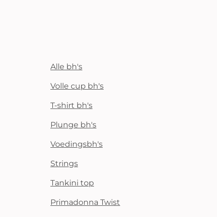
Alle bh's
Volle cup bh's
T-shirt bh's
Plunge bh's
Voedingsbh's
Strings
Tankini top
Primadonna Twist