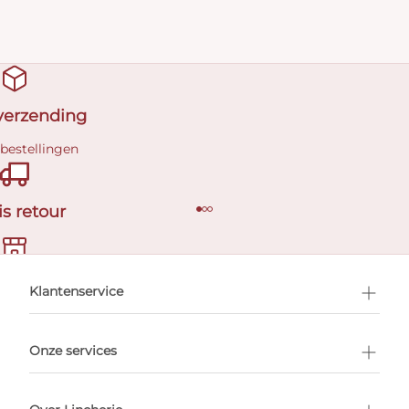
 verzending
 bestellingen
is retour
en afspraak
Klantenservice
Onze services