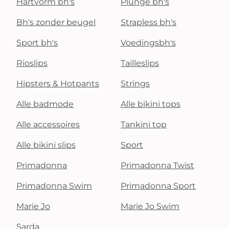
Hartvorm bh's
Plunge bh's
Bh's zonder beugel
Strapless bh's
Sport bh's
Voedingsbh's
Rioslips
Tailleslips
Hipsters & Hotpants
Strings
Alle badmode
Alle bikini tops
Alle accessoires
Tankini top
Alle bikini slips
Sport
Primadonna
Primadonna Twist
Primadonna Swim
Primadonna Sport
Marie Jo
Marie Jo Swim
Sarda