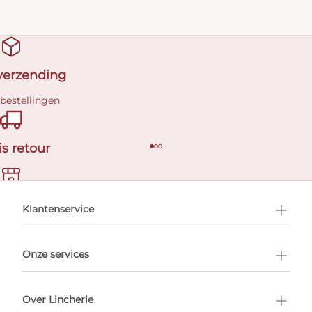
 verzending
 bestellingen
is retour
en afspraak
Klantenservice
Onze services
Over Lincherie