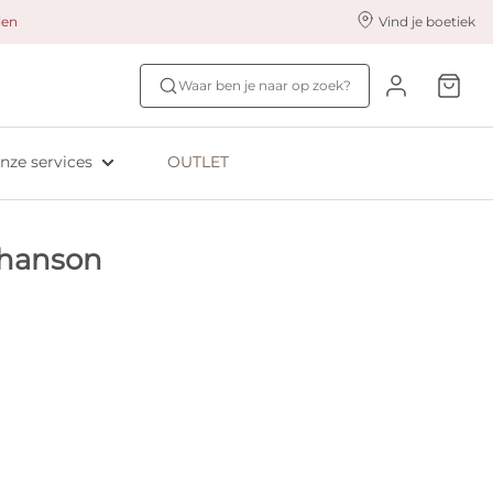
alen
Vind je boetiek
nze styling services
Ontdek jouw maat
Waar ben je naar op zoek?
ingerie styling
Bh-maat test
eserveer & Pas
NIEUW: Bra Size Scan
nze services
OUTLET
oyaliteitsprogramma​
ive: Aubade
ohanson
ive: Empreinte