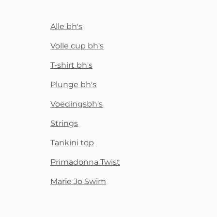
Alle bh's
Volle cup bh's
T-shirt bh's
Plunge bh's
Voedingsbh's
Strings
Tankini top
Primadonna Twist
Marie Jo Swim