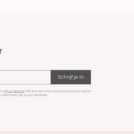
f
Schrijf je in
ons
Privacybeleid
. We kunnen onze communicatie en online
informatie die je ons verstrekt.