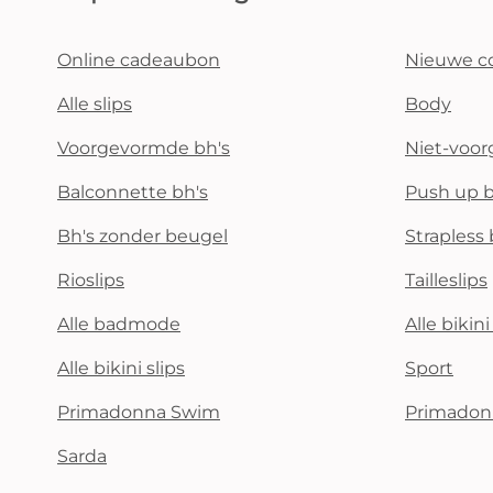
Online cadeaubon
Nieuwe co
Alle slips
Body
Voorgevormde bh's
Niet-voo
Balconnette bh's
Push up b
Bh's zonder beugel
Strapless 
Rioslips
Tailleslips
Alle badmode
Alle bikin
Alle bikini slips
Sport
Primadonna Swim
Primadon
Sarda