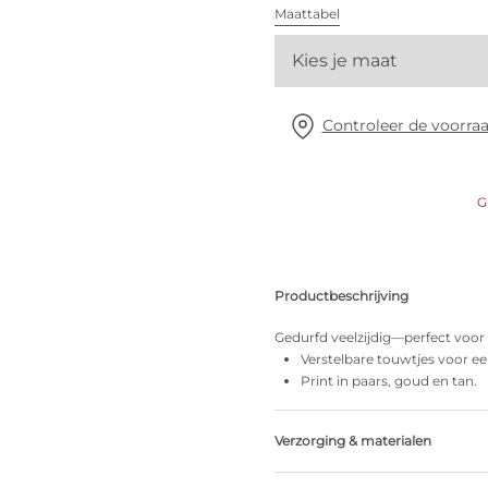
Alle bh's
Maattabel
Kies je maat
Vind mijn maat
Controleer de voorraa
G
Productbeschrijving
Gedurfd veelzijdig—perfect voor e
Verstelbare touwtjes voor een 
Print in paars, goud en tan.
Verzorging & materialen
Niet bleken