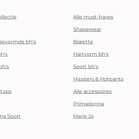
llectie
Alle must-haves
Shapewear
rgevormde bh's
Bralette
h's
Hartvorm bh's
bh's
Sport bh's
Hipsters & Hotpants
i tops
Alle accessoires
Primadonna
na Sport
Marie Jo