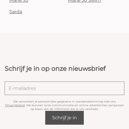
Marie Jo
Marie Jo Swim
Sarda
Schrijf je in op onze nieuwsbrief
We verwerken je persoonlijke gegevens in overeenstemming met ons
Privacybeleid
. We kunnen onze communicatie en online advertenties aanpassen
op basis van de informatie die je ons verstrekt.
Schrijf je in