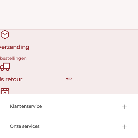
 verzending
 bestellingen
is retour
en afspraak
Klantenservice
Onze services