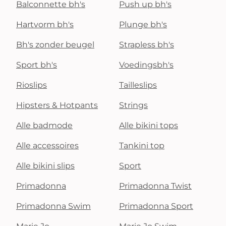
Balconnette bh's
Push up bh's
Hartvorm bh's
Plunge bh's
Bh's zonder beugel
Strapless bh's
Sport bh's
Voedingsbh's
Rioslips
Tailleslips
Hipsters & Hotpants
Strings
Alle badmode
Alle bikini tops
Alle accessoires
Tankini top
Alle bikini slips
Sport
Primadonna
Primadonna Twist
Primadonna Swim
Primadonna Sport