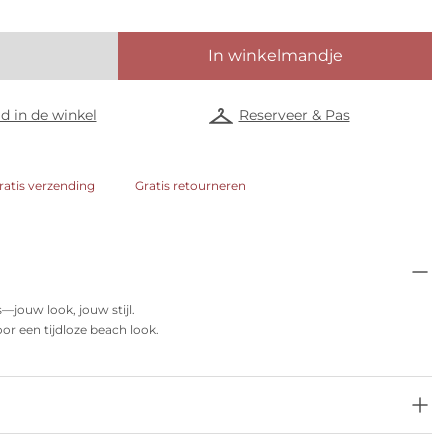
In winkelmandje
d in de winkel
Reserveer & Pas
ratis verzending
Gratis retourneren
s—jouw look, jouw stijl.
or een tijdloze beach look.