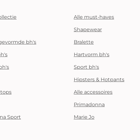
llectie
Alle must-haves
Shapewear
rgevormde bh's
Bralette
h's
Hartvorm bh's
bh's
Sport bh's
Hipsters & Hotpants
i tops
Alle accessoires
Primadonna
na Sport
Marie Jo