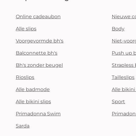
Online cadeaubon
Nieuwe co
Alle slips
Body
Voorgevormde bh's
Niet-voo
Balconnette bh's
Push up b
Bh's zonder beugel
Strapless 
Rioslips
Tailleslips
Alle badmode
Alle bikin
Alle bikini slips
Sport
Primadonna Swim
Primadon
Sarda