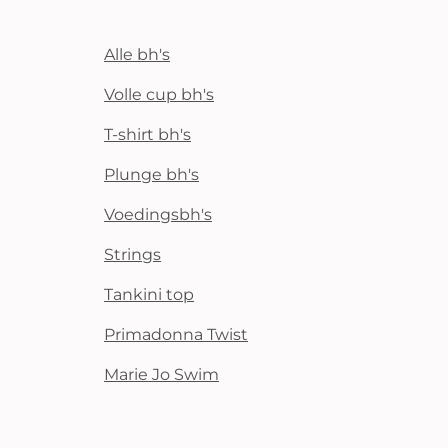
Alle bh's
Volle cup bh's
T-shirt bh's
Plunge bh's
Voedingsbh's
Strings
Tankini top
Primadonna Twist
Marie Jo Swim