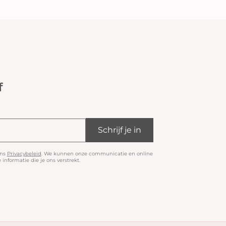
f
Schrijf je in
ons
Privacybeleid
. We kunnen onze communicatie en online
informatie die je ons verstrekt.