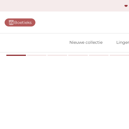
❤️
Categ
Boetieks
Bh's
Slips
Nieuwe collectie
Linger
Body'
Shap
Prim
Naadl
Bests
Alle l
Vi