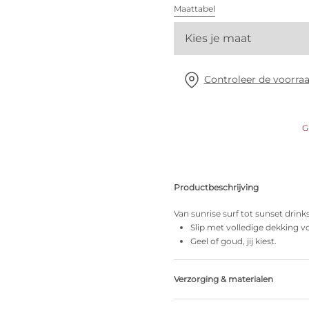
Alle bh's
Maattabel
Kies je maat
Vind mijn maat
Controleer de voorraa
G
Productbeschrijving
Van sunrise surf tot sunset drink
Slip met volledige dekking vo
Geel of goud, jij kiest.
Verzorging & materialen
Niet bleken