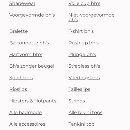
Shapewear
Volle cup bh's
Voorgevormde bh's
Niet-voorgevormde
bh's
Bralette
T-shirt bh's
Balconnette bh's
Push up bh's
Hartvorm bh's
Plunge bh's
Bh's zonder beugel
Strapless bh's
Sport bh's
Voedingsbh's
Rioslips
Tailleslips
Hipsters & Hotpants
Strings
Alle badmode
Alle bikini tops
Alle accessoires
Tankini top