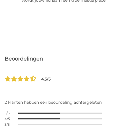
wordt jouw lichaam een true masterpiece.
Beoordelingen
4.5/5
2 klanten hebben een beoordeling achtergelaten
5/5
4/5
3/5