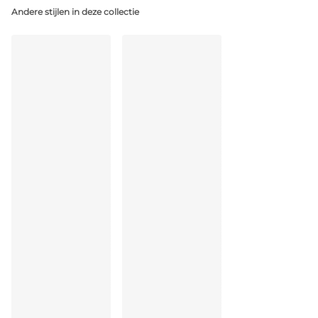
77% Gerecycleerde garen
Andere stijlen in deze collectie
Niet bleken
Geen professionele reiniging
Niet trommeldrogen
Handwas
Niet strijken
Katoen:19%, Polyamide:38%, Polyester:32%, Elastaan:11%