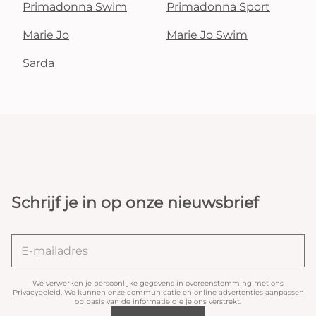
Primadonna Swim
Primadonna Sport
Marie Jo
Marie Jo Swim
Sarda
Schrijf je in op onze nieuwsbrief
We verwerken je persoonlijke gegevens in overeenstemming met ons
Privacybeleid
. We kunnen onze communicatie en online advertenties aanpassen
op basis van de informatie die je ons verstrekt.