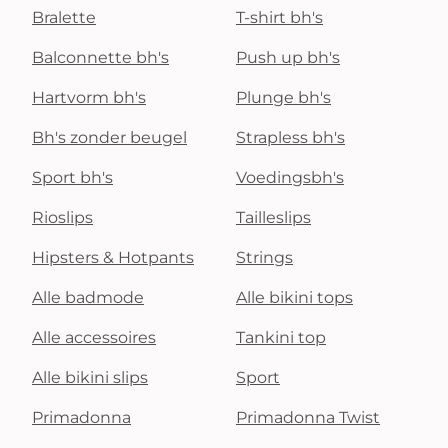
Bralette
T-shirt bh's
Balconnette bh's
Push up bh's
Hartvorm bh's
Plunge bh's
Bh's zonder beugel
Strapless bh's
Sport bh's
Voedingsbh's
Rioslips
Tailleslips
Hipsters & Hotpants
Strings
Alle badmode
Alle bikini tops
Alle accessoires
Tankini top
Alle bikini slips
Sport
Primadonna
Primadonna Twist