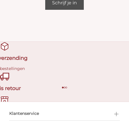
Schrijf je in
 verzending
 bestellingen
is retour
en afspraak
Klantenservice