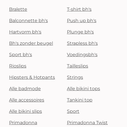
Bralette
T-shirt bh's
Balconnette bh's
Push up bh's
Hartvorm bh's
Plunge bh's
Bh's zonder beugel
Strapless bh's
Sport bh's
Voedingsbh's
Rioslips
Tailleslips
Hipsters & Hotpants
Strings
Alle badmode
Alle bikini tops
Alle accessoires
Tankini top
Alle bikini slips
Sport
Primadonna
Primadonna Twist