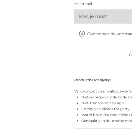
Alle bh's
Maattabel
Kies je maat
Vind mijn maat
Controleer de voorraa
G
Productbeschrijving
Van workout naar walkout—je fa
Niet-voorgevormde body zo
Niet-transparant design
Comfy van pilates tot party
Warm bruin dat moeiteloos 
Gemaakt van duurzame mate