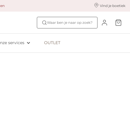
alen
Vind je boetiek
nze styling services
Ontdek jouw maat
Waar ben je naar op zoek?
ingerie styling
Bh-maat test
eserveer & Pas
NIEUW: Bra Size Scan
nze services
OUTLET
oyaliteitsprogramma​
ive: Aubade
ive: Empreinte