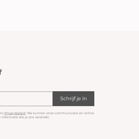
f
Schrijf je in
ons
Privacybeleid
. We kunnen onze communicatie en online
informatie die je ons verstrekt.