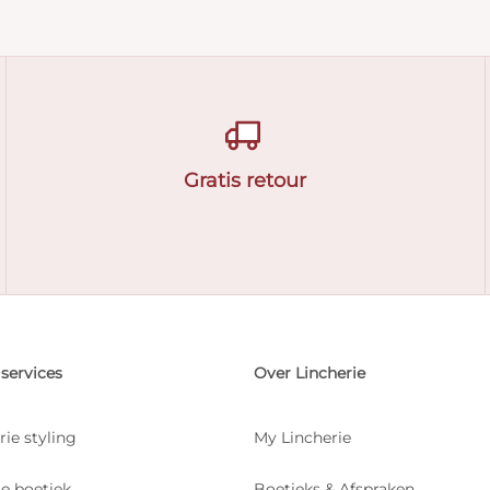
Gratis retour
services
Over Lincherie
rie styling
My Lincherie
je boetiek
Boetieks & Afspraken