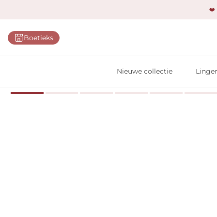
❤️
Categ
Boetieks
Bh's
Slips
Nieuwe collectie
Linger
Body'
Shap
Prim
Naadl
Bests
Alle l
Vi