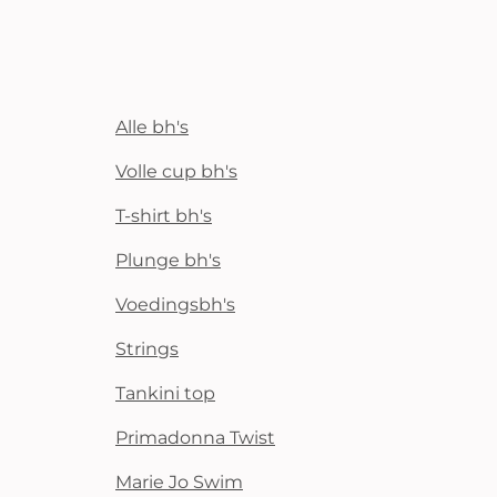
Alle bh's
Volle cup bh's
T-shirt bh's
Plunge bh's
Voedingsbh's
Strings
Tankini top
Primadonna Twist
Marie Jo Swim