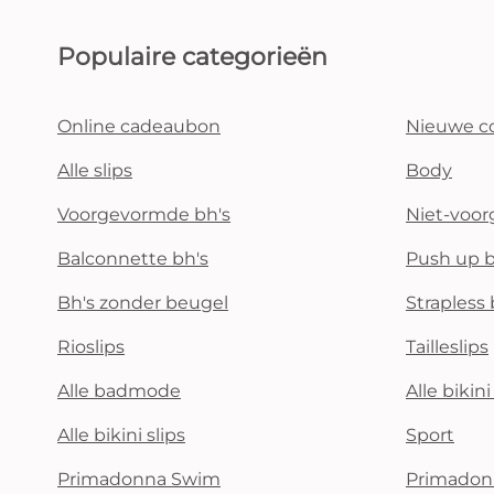
Populaire categorieën
Online cadeaubon
Nieuwe co
Alle slips
Body
Voorgevormde bh's
Niet-voo
Balconnette bh's
Push up b
Bh's zonder beugel
Strapless 
Rioslips
Tailleslips
Alle badmode
Alle bikin
Alle bikini slips
Sport
Primadonna Swim
Primadon