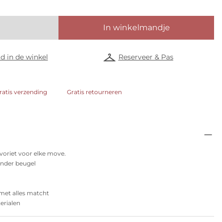
In winkelmandje
d in de winkel
Reserveer & Pas
ratis verzending
Gratis retourneren
voriet voor elke move.
nder beugel
met alles matcht
rialen