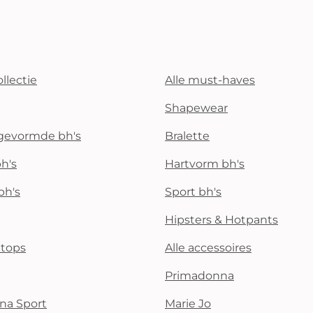
llectie
Alle must-haves
Shapewear
rgevormde bh's
Bralette
h's
Hartvorm bh's
bh's
Sport bh's
Hipsters & Hotpants
i tops
Alle accessoires
Primadonna
na Sport
Marie Jo