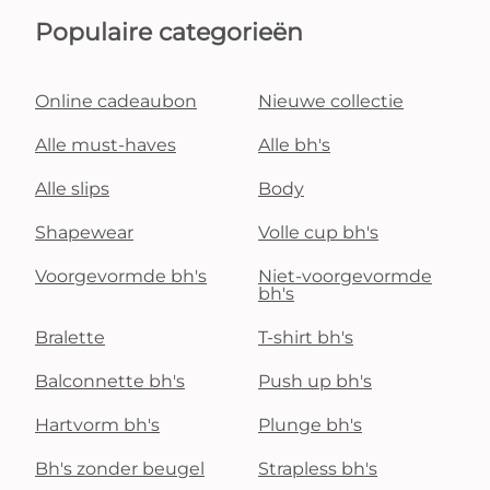
Populaire categorieën
Online cadeaubon
Nieuwe collectie
Alle must-haves
Alle bh's
Alle slips
Body
Shapewear
Volle cup bh's
Voorgevormde bh's
Niet-voorgevormde
bh's
Bralette
T-shirt bh's
Balconnette bh's
Push up bh's
Hartvorm bh's
Plunge bh's
Bh's zonder beugel
Strapless bh's