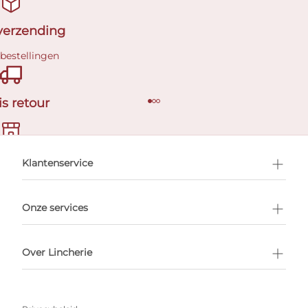
 verzending
 bestellingen
is retour
en afspraak
Klantenservice
Onze services
Over Lincherie