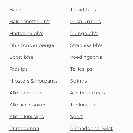
Bralette
T-shirt bh's
Balconnette bh's
Push up bh's
Hartvorm bh's
Plunge bh's
Bh's zonder beugel
Strapless bh's
Sport bh's
Voedingsbh's
Rioslips
Tailleslips
Hipsters & Hotpants
Strings
Alle badmode
Alle bikini tops
Alle accessoires
Tankini top
Alle bikini slips
Sport
Primadonna
Primadonna Twist