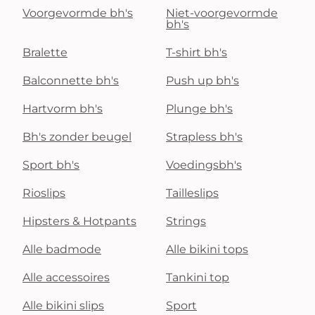
Voorgevormde bh's
Niet-voorgevormde
bh's
Bralette
T-shirt bh's
Balconnette bh's
Push up bh's
Hartvorm bh's
Plunge bh's
Bh's zonder beugel
Strapless bh's
Sport bh's
Voedingsbh's
Rioslips
Tailleslips
Hipsters & Hotpants
Strings
Alle badmode
Alle bikini tops
Alle accessoires
Tankini top
Alle bikini slips
Sport