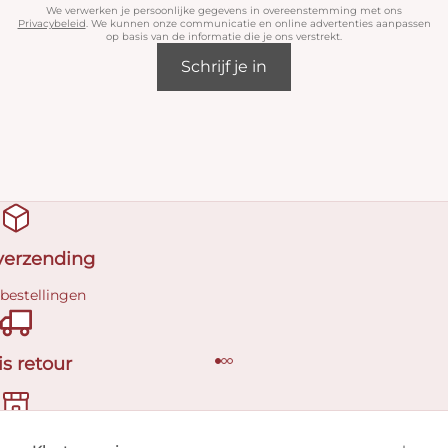
We verwerken je persoonlijke gegevens in overeenstemming met ons
Privacybeleid
. We kunnen onze communicatie en online advertenties aanpassen
op basis van de informatie die je ons verstrekt.
Schrijf je in
 verzending
 bestellingen
is retour
en afspraak