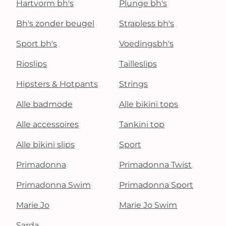
Hartvorm bh's
Plunge bh's
Bh's zonder beugel
Strapless bh's
Sport bh's
Voedingsbh's
Rioslips
Tailleslips
Hipsters & Hotpants
Strings
Alle badmode
Alle bikini tops
Alle accessoires
Tankini top
Alle bikini slips
Sport
Primadonna
Primadonna Twist
Primadonna Swim
Primadonna Sport
Marie Jo
Marie Jo Swim
Sarda