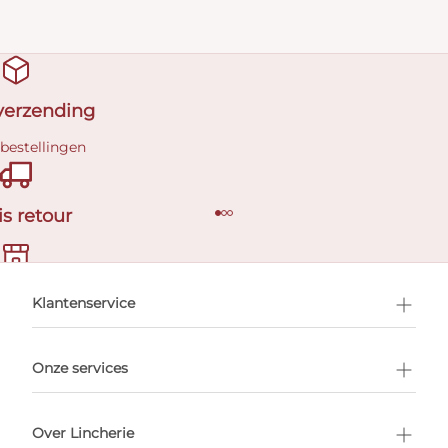
 verzending
 bestellingen
is retour
en afspraak
Klantenservice
Onze services
Over Lincherie