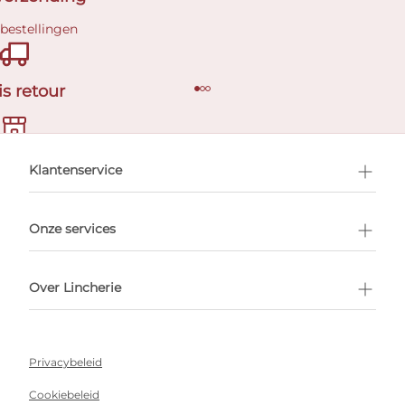
 bestellingen
is retour
en afspraak
Klantenservice
Onze services
Over Lincherie
Privacybeleid
Cookiebeleid