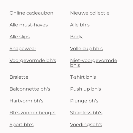
Online cadeaubon
Nieuwe collectie
Alle must-haves
Alle bh's
Alle slips
Body
Shapewear
Volle cup bh's
Voorgevormde bh's
Niet-voorgevormde
bh's
Bralette
T-shirt bh's
Balconnette bh's
Push up bh's
Hartvorm bh's
Plunge bh's
Bh's zonder beugel
Strapless bh's
Sport bh's
Voedingsbh's