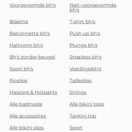
Voorgevormde bh's
Niet-voorgevormde
bh's
Bralette
T-shirt bh's
Balconnette bh's
Push up bh's
Hartvorm bh's
Plunge bh's
Bh's zonder beugel
Strapless bh's
Sport bh's
Voedingsbh's
Rioslips
Tailleslips
Hipsters & Hotpants
Strings
Alle badmode
Alle bikini tops
Alle accessoires
Tankini top
Alle bikini slips
Sport