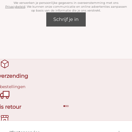
We verwerken je persoonlijke gegevens in overeenstemming met ons
Privacybeleid
. We kunnen onze communicatie en online advertenties aanpassen
op basis van de informatie die je ons verstrekt.
Schrijf je in
 verzending
 bestellingen
is retour
en afspraak