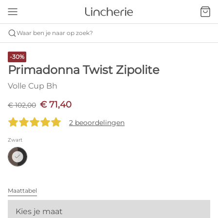
Waar ben je naar op zoek?
-30%
Primadonna Twist Zipolite
Volle Cup Bh
€ 71,40
€ 102,00
2 beoordelingen
Zwart
Maattabel
Kies je maat