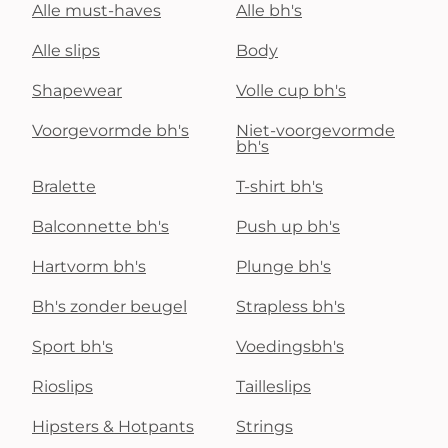
Alle must-haves
Alle bh's
Alle slips
Body
Shapewear
Volle cup bh's
Voorgevormde bh's
Niet-voorgevormde
bh's
Bralette
T-shirt bh's
Balconnette bh's
Push up bh's
Hartvorm bh's
Plunge bh's
Bh's zonder beugel
Strapless bh's
Sport bh's
Voedingsbh's
Rioslips
Tailleslips
Hipsters & Hotpants
Strings