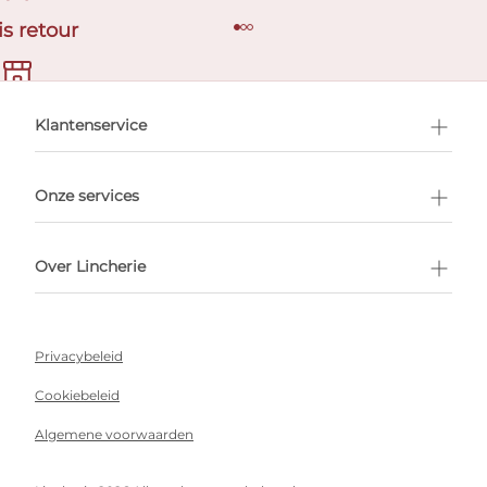
is retour
en afspraak
Klantenservice
Onze services
Over Lincherie
Privacybeleid
Cookiebeleid
Algemene voorwaarden