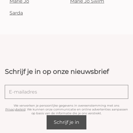
Marie Jo
Marie Jo Swim
Sarda
Schrijf je in op onze nieuwsbrief
We verwerken je persoonlijke gegevens in overeenstemming met ons
Privacybeleid
. We kunnen onze communicatie en online advertenties aanpassen
op basis van de informatie die je ons verstrekt.
Schrijf je in