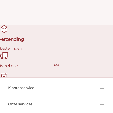
 verzending
 bestellingen
is retour
en afspraak
Klantenservice
Onze services