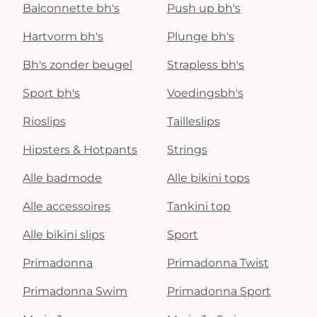
Balconnette bh's
Push up bh's
Hartvorm bh's
Plunge bh's
Bh's zonder beugel
Strapless bh's
Sport bh's
Voedingsbh's
Rioslips
Tailleslips
Hipsters & Hotpants
Strings
Alle badmode
Alle bikini tops
Alle accessoires
Tankini top
Alle bikini slips
Sport
Primadonna
Primadonna Twist
Primadonna Swim
Primadonna Sport