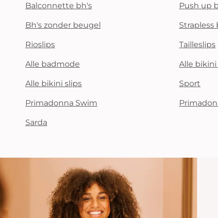
Balconnette bh's
Push up b
Bh's zonder beugel
Strapless 
Rioslips
Tailleslips
Alle badmode
Alle bikin
Alle bikini slips
Sport
Primadonna Swim
Primadon
Sarda