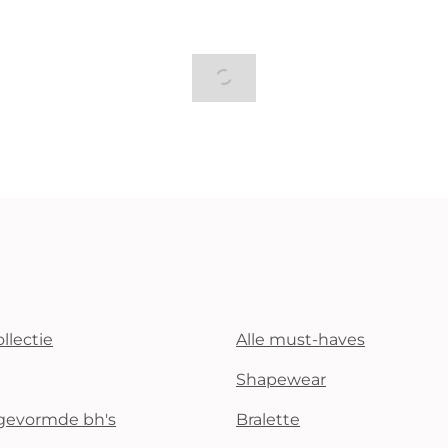
llectie
Alle must-haves
Shapewear
rgevormde bh's
Bralette