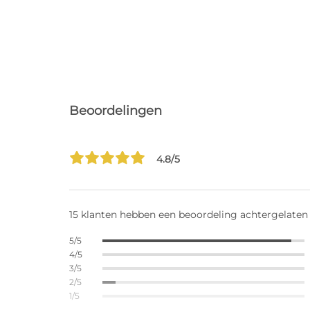
Beoordelingen
4.8/5
15 klanten hebben een beoordeling achtergelaten
5/5
4/5
3/5
2/5
1/5