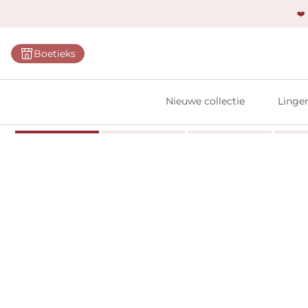
❤️
Categ
Boetieks
Bh's
Slips
Nieuwe collectie
Linger
Body'
Shap
Prim
Naadl
Bests
Alle l
Vi