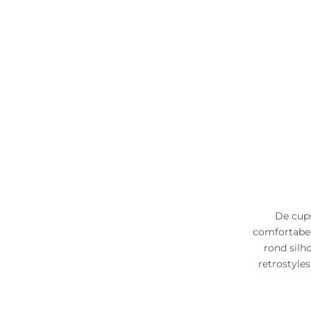
De cups
comfortabel 
rond silh
retrostyles