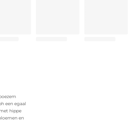
e boezem
 bh een egaal
 met hippe
d bloemen en