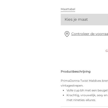
Alle bh's
Maattabel
Vind mijn maat
Kies je maat
Controleer de voorraa
G
Productbeschrijving
PrimaDonna Twist Maldives breng
vintagestrepen.
Volle cup bh met een beugel 
Krachtig, vrouwelijk, sexy en
met nineties-allures.