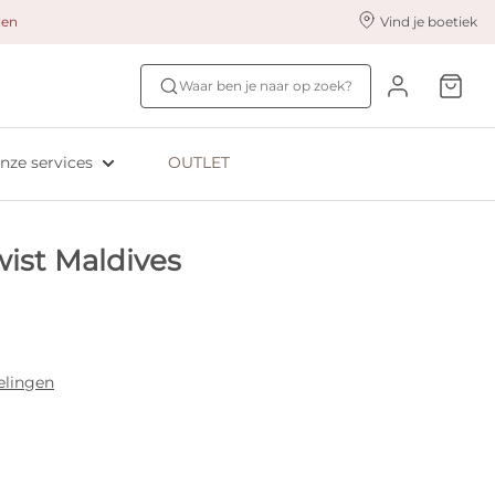
alen
Vind je boetiek
nze styling services
Ontdek jouw maat
Waar ben je naar op zoek?
ingerie styling
Bh-maat test
eserveer & Pas
NIEUW: Bra Size Scan
nze services
OUTLET
oyaliteitsprogramma​
ive: Aubade
ist Maldives
ive: Empreinte
elingen