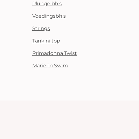
Plunge bh's
Voedingsbh's
Strings
Tankini top
Primadonna Twist
Marie Jo Swim