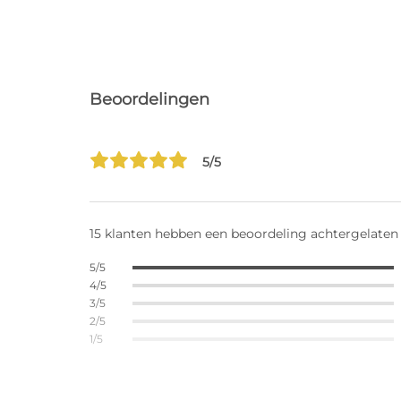
Beoordelingen
5/5
15 klanten hebben een beoordeling achtergelaten
5/5
4/5
3/5
2/5
1/5