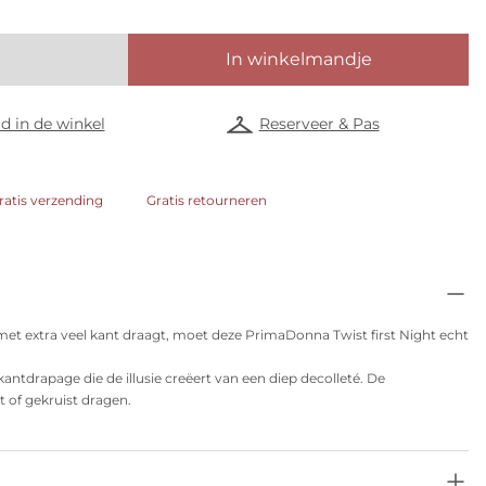
In winkelmandje
d in de winkel
Reserveer & Pas
ratis verzending
Gratis retourneren
e met extra veel kant draagt, moet deze PrimaDonna Twist first Night echt
tdrapage die de illusie creëert van een diep decolleté. De
 of gekruist dragen.