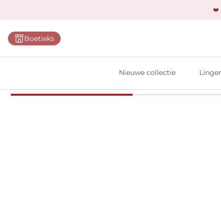
❤️
Categ
Boetieks
Bh's
Slips
Nieuwe collectie
Linger
Body'
Shap
Prim
Naadl
Bests
Alle l
Vi