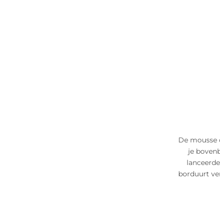
De mousse c
je boven
lanceerde
borduurt ve