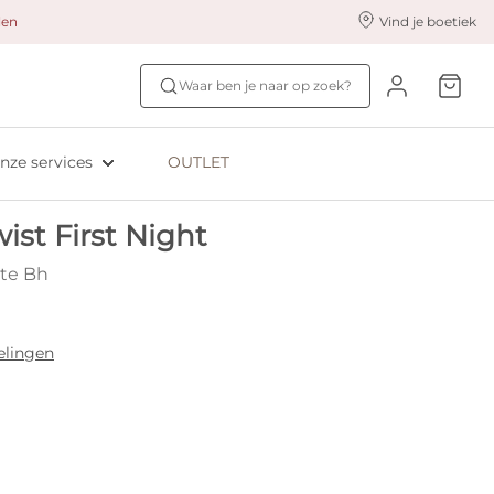
alen
Vind je boetiek
nze styling services
Ontdek jouw maat
Waar ben je naar op zoek?
ingerie styling
Bh-maat test
eserveer & Pas
NIEUW: Bra Size Scan
nze services
OUTLET
oyaliteitsprogramma​
ive: Aubade
st First Night
ive: Empreinte
te Bh
elingen