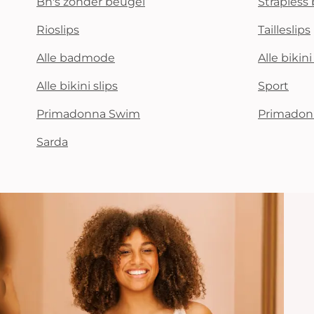
Bh's zonder beugel
Strapless 
Rioslips
Tailleslips
Alle badmode
Alle bikin
Alle bikini slips
Sport
Primadonna Swim
Primadon
Sarda