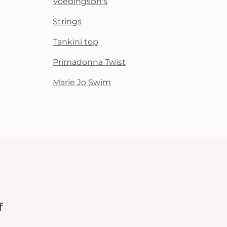
Voedingsbh's
Strings
Tankini top
Primadonna Twist
Marie Jo Swim
f