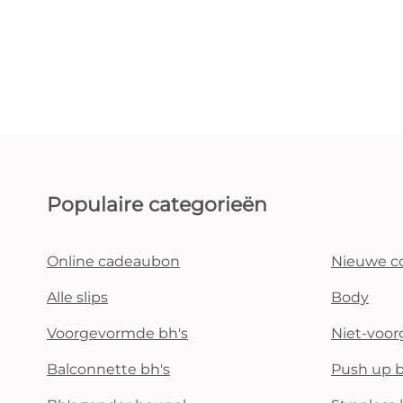
Populaire categorieën
Online cadeaubon
Nieuwe co
Alle slips
Body
Voorgevormde bh's
Niet-voo
Balconnette bh's
Push up b