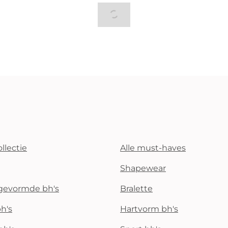
llectie
Alle must-haves
Shapewear
rgevormde bh's
Bralette
h's
Hartvorm bh's