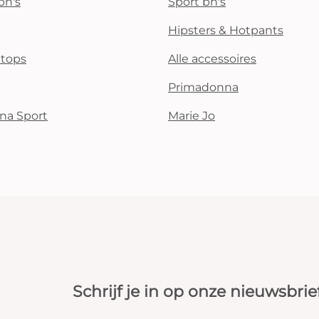
bh's
Sport bh's
Hipsters & Hotpants
i tops
Alle accessoires
Primadonna
na Sport
Marie Jo
Schrijf je in op onze nieuwsbrie