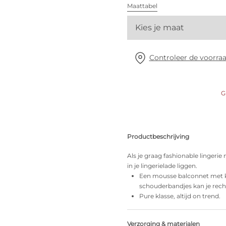
Alle bh's
Maattabel
Kies je maat
Vind mijn maat
Controleer de voorraa
G
Productbeschrijving
Als je graag fashionable lingeri
in je lingerielade liggen.
Een mousse balconnet met kan
schouderbandjes kan je recht
Pure klasse, altijd on trend.
Verzorging & materialen