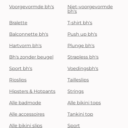
Voorgevormde bh's
Niet-voorgevormde
bh's
Bralette
T-shirt bh's
Balconnette bh's
Push up bh's
Hartvorm bh's
Plunge bh's
Bh's zonder beugel
Strapless bh's
Sport bh's
Voedingsbh's
Rioslips
Tailleslips
Hipsters & Hotpants
Strings
Alle badmode
Alle bikini tops
Alle accessoires
Tankini top
Alle bikini slips
Sport