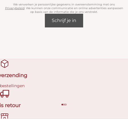
We verwerken je persoonlijke gegevens in overeenstemming met ons
Privacybeleid
. We kunnen onze communicatie en online advertenties aanpassen
op basis van de informatie die je ons verstrekt.
Schrijf je in
 verzending
 bestellingen
is retour